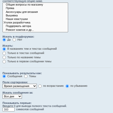
соответствующую опцию ниже.
Искать в подфорумах:
Да
Нет
Искать:
В названиях тем и текстах сообщений
Только в текстах сообщений
Только по названию темы
Только в первом сообщении темы
Показывать результаты как:
Сообщения
Темы
Поле сортировки:
по возрастанию
по убыванию
Искать сообщения за:
Показывать первые:
Введите 0 для вывода полного текста сообщений.
символов сообщений