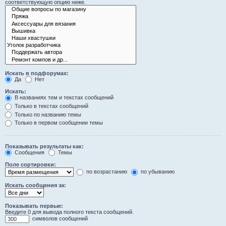
соответствующую опцию ниже.
Искать в подфорумах:
Да
Нет
Искать:
В названиях тем и текстах сообщений
Только в текстах сообщений
Только по названию темы
Только в первом сообщении темы
Показывать результаты как:
Сообщения
Темы
Поле сортировки:
по возрастанию
по убыванию
Искать сообщения за:
Показывать первые:
Введите 0 для вывода полного текста сообщений.
символов сообщений