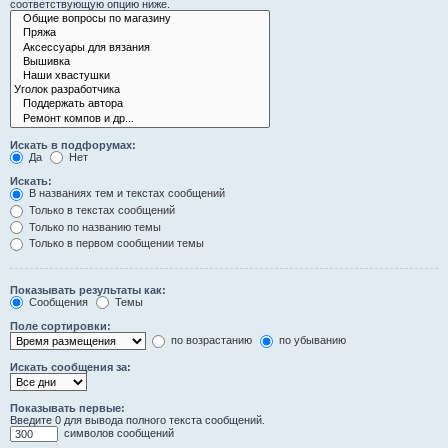
соответствующую опцию ниже.
Искать в подфорумах:
Да
Нет
Искать:
В названиях тем и текстах сообщений
Только в текстах сообщений
Только по названию темы
Только в первом сообщении темы
Показывать результаты как:
Сообщения
Темы
Поле сортировки:
по возрастанию
по убыванию
Искать сообщения за:
Показывать первые:
Введите 0 для вывода полного текста сообщений.
символов сообщений