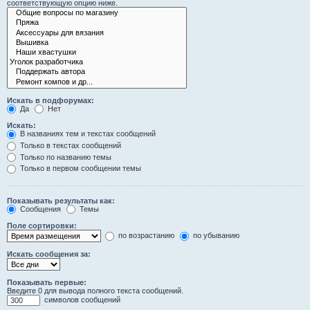
соответствующую опцию ниже.
Искать в подфорумах:
Да
Нет
Искать:
В названиях тем и текстах сообщений
Только в текстах сообщений
Только по названию темы
Только в первом сообщении темы
Показывать результаты как:
Сообщения
Темы
Поле сортировки:
по возрастанию
по убыванию
Искать сообщения за:
Показывать первые:
Введите 0 для вывода полного текста сообщений.
символов сообщений