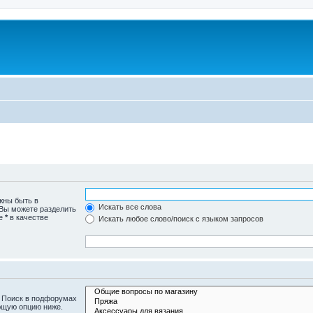
жны быть в
Искать все слова
 Вы можете разделить
те
*
в качестве
Искать любое слово/поиск с языком запросов
. Поиск в подфорумах
ющую опцию ниже.