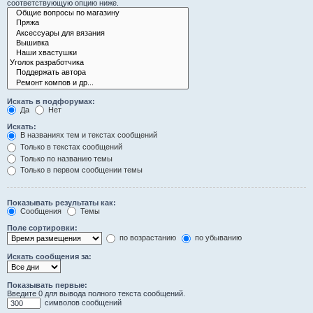
соответствующую опцию ниже.
Искать в подфорумах:
Да
Нет
Искать:
В названиях тем и текстах сообщений
Только в текстах сообщений
Только по названию темы
Только в первом сообщении темы
Показывать результаты как:
Сообщения
Темы
Поле сортировки:
по возрастанию
по убыванию
Искать сообщения за:
Показывать первые:
Введите 0 для вывода полного текста сообщений.
символов сообщений