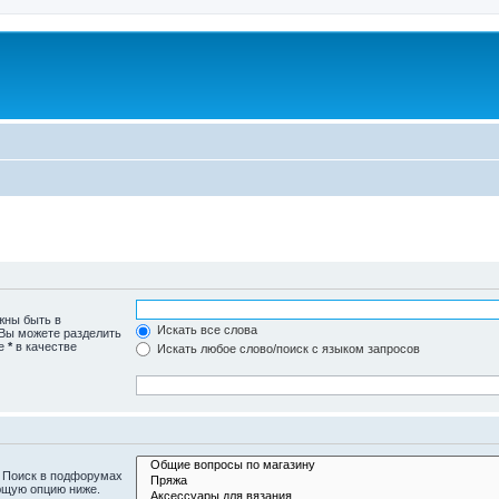
жны быть в
Искать все слова
 Вы можете разделить
те
*
в качестве
Искать любое слово/поиск с языком запросов
. Поиск в подфорумах
ющую опцию ниже.