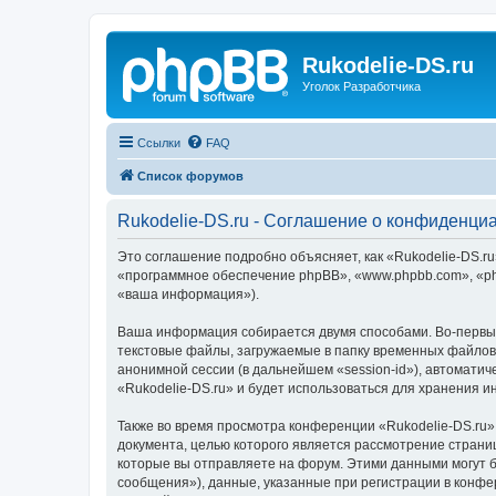
Rukodelie-DS.ru
Уголок Разработчика
Ссылки
FAQ
Список форумов
Rukodelie-DS.ru - Соглашение о конфиденци
Это соглашение подробно объясняет, как «Rukodelie-DS.ru»
«программное обеспечение phpBB», «www.phpbb.com», «ph
«ваша информация»).
Ваша информация собирается двумя способами. Во-первых
текстовые файлы, загружаемые в папку временных файлов 
анонимной сессии (в дальнейшем «session-id»), автомати
«Rukodelie-DS.ru» и будет использоваться для хранения 
Также во время просмотра конференции «Rukodelie-DS.ru»
документа, целью которого является рассмотрение стран
которые вы отправляете на форум. Этими данными могут 
сообщения»), данные, указанные при регистрации в конфе