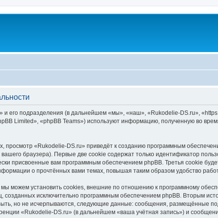
альности
 и его подразделения (в дальнейшем «мы», «наш», «Rukodelie-DS.ru», «https:/
pBB Limited», «phpBB Teams») используют информацию, полученную во врем
, просмотр «Rukodelie-DS.ru» приведёт к созданию программным обеспечен
вашего браузера). Первые две cookie содержат только идентификатор польз
чески присвоенные вам программным обеспечением phpBB. Третья cookie буд
информации о прочтённых вами темах, повышая таким образом удобство рабо
 мы можем установить cookies, внешние по отношению к программному обесп
иц, созданных исключительно программным обеспечением phpBB. Вторым ис
быть, но не исчерпываются, следующие данные: сообщения, размещённые по
ренции «Rukodelie-DS.ru» (в дальнейшем «ваша учётная запись») и сообщени