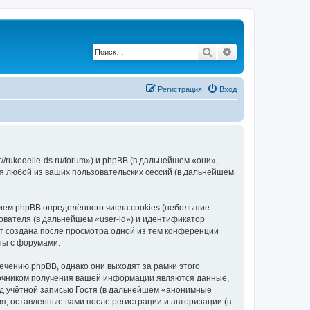
Поиск
Расширенный по
Регистрация
Вход
/rukodelie-ds.ru/forum») и phpBB (в дальнейшем «они»,
я любой из ваших пользовательских сессий (в дальнейшем
ием phpBB определённого числа cookies (небольшие
ователя (в дальнейшем «user-id») и идентификатор
ет создана после просмотра одной из тем конференции
ты с форумами.
ечению phpBB, однако они выходят за рамки этого
точником получения вашей информации являются данные,
д учётной записью Гостя (в дальнейшем «анонимные
я, оставленные вами после регистрации и авторизации (в