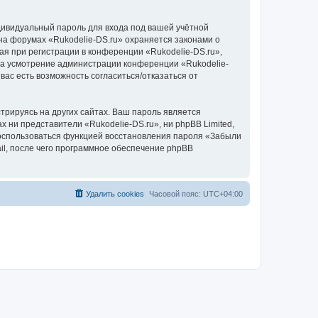
дивидуальный пароль для входа под вашей учётной
на форумах «Rukodelie-DS.ru» охраняется законами о
 при регистрации в конференции «Rukodelie-DS.ru»,
, на усмотрение администрации конференции «Rukodelie-
вас есть возможность согласиться/отказаться от
рируясь на других сайтах. Ваш пароль является
х ни представители «Rukodelie-DS.ru», ни phpBB Limited,
 воспользоваться функцией восстановления пароля «Забыли
l, после чего программное обеспечение phpBB
Удалить cookies
Часовой пояс:
UTC+04:00