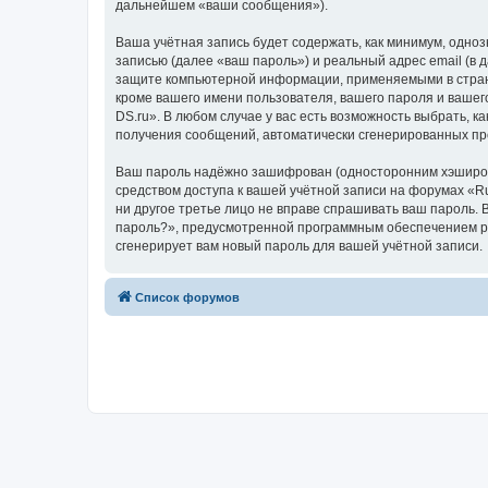
дальнейшем «ваши сообщения»).
Ваша учётная запись будет содержать, как минимум, одн
записью (далее «ваш пароль») и реальный адрес email (в
защите компьютерной информации, применяемыми в стране
кроме вашего имени пользователя, вашего пароля и вашего
DS.ru». В любом случае у вас есть возможность выбрать, к
получения сообщений, автоматически сгенерированных п
Ваш пароль надёжно зашифрован (односторонним хэширован
средством доступа к вашей учётной записи на форумах «Ruk
ни другое третье лицо не вправе спрашивать ваш пароль. 
пароль?», предусмотренной программным обеспечением ph
сгенерирует вам новый пароль для вашей учётной записи.
Список форумов