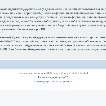
означно идентифицируемое имя (в дальнейшем «ваше имя пользователя»), ин
 дальнейшем «ваш адрес email»). Ваша информация из вашей учётной записи 
, предоставляющей нам услуги хостинга. Любая информация, запрашиваемая
 адреса email, может быть как необходимой, так и необязательной ко вводу
акая информация из вашей учётной записи будет общедоступна. Кроме того, у 
рограммным обеспечением phpBB.
ием). Однако не рекомендуется использовать этот же самый пароль, регист
odelie-DS.ru», пожалуйста, храните его в тайне, ни при каких обстоятельства
В случае, если вы забудете ваш пароль к вашей учётной записи, вы сможете
pBB. Вам будет необходимо ввести ваше имя пользователя и ваш адрес emai
Создано на основе
phpBB
® Forum Software © phpBB Limited
Русская поддержка phpBB
Конфиденциальность
|
Правила