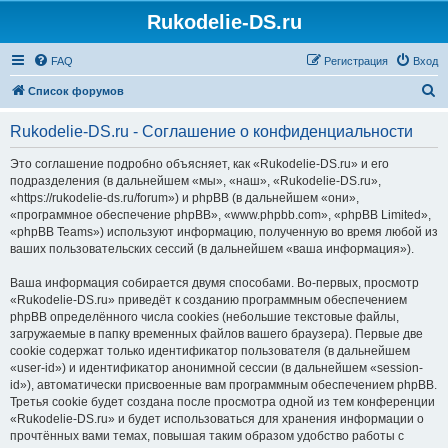
Rukodelie-DS.ru
FAQ
Регистрация
Вход
П
Список форумов
о
Rukodelie-DS.ru - Соглашение о конфиденциальности
и
с
Это соглашение подробно объясняет, как «Rukodelie-DS.ru» и его
подразделения (в дальнейшем «мы», «наш», «Rukodelie-DS.ru»,
к
«https://rukodelie-ds.ru/forum») и phpBB (в дальнейшем «они»,
«программное обеспечение phpBB», «www.phpbb.com», «phpBB Limited»,
«phpBB Teams») используют информацию, полученную во время любой из
ваших пользовательских сессий (в дальнейшем «ваша информация»).
Ваша информация собирается двумя способами. Во-первых, просмотр
«Rukodelie-DS.ru» приведёт к созданию программным обеспечением
phpBB определённого числа cookies (небольшие текстовые файлы,
загружаемые в папку временных файлов вашего браузера). Первые две
cookie содержат только идентификатор пользователя (в дальнейшем
«user-id») и идентификатор анонимной сессии (в дальнейшем «session-
id»), автоматически присвоенные вам программным обеспечением phpBB.
Третья cookie будет создана после просмотра одной из тем конференции
«Rukodelie-DS.ru» и будет использоваться для хранения информации о
прочтённых вами темах, повышая таким образом удобство работы с