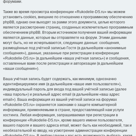
форумами.
Также во время просмотра конференции «Rukodelie-DS.ru» мы можем
установить cookies, внешние по отношению к программному обеспечению
phpBB, однако они выходят за рамки этого документа, целью которого
является рассмотрение страниц, созданных исключительно программным
обеспечением phpBB. Вторым источником получения вашей информации
являются данные, которые вы отправляете на форум. Этими данными
могут быть, но не исчерпываются, следующие данные: сообщения,
размещённые под учётной записью Гостя (в дальнейшем «анонимные
сообщения»), данные, указанные при регистрации в конференции
«Rukodelie-DS.ru» (в дальнейшем «ваша учётная запись») и сообщения,
оставленные вами после регистрации и авторизации (в дальнейшем
«ваши сообщения»).
Ваша учётная запись будет содержать, как минимум, однозначно
идентифицируемое имя (в дальнейшем «ваше имя пользователя»),
индивидуальный пароль для входа под вашей учётной записью (далее
«ваш пароль») и реальный адрес email (в дальнейшем «ваш адрес
email»). Ваша информация из вашей учётной записи на форумах
«Rukodelie-DS.ru» охраняется законами о защите компьютерной
информации, применяемыми в стране, предоставляющей нам услуги
хостинга. Любая информация, запрашиваемая при регистрации в
конференции «Rukodelie-DS.ru», кроме вашего имени пользователя,
вашего пароля и вашего адреса email, может быть как необходимой, так и
необязательной ко вводу, на усмотрение администрации конференции
«Rukodelie-DS.ru». В любом случае у вас есть возможность выбрать, какая