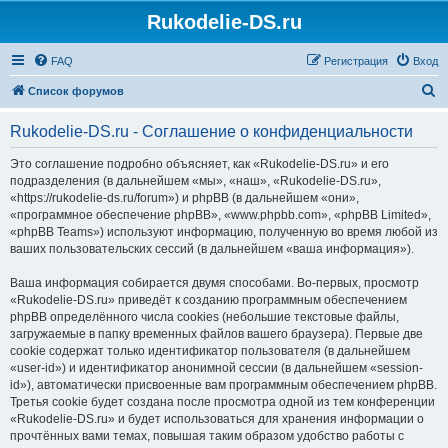
Rukodelie-DS.ru
FAQ
Регистрация
Вход
П
Список форумов
о
Rukodelie-DS.ru - Соглашение о конфиденциальности
и
с
Это соглашение подробно объясняет, как «Rukodelie-DS.ru» и его
подразделения (в дальнейшем «мы», «наш», «Rukodelie-DS.ru»,
к
«https://rukodelie-ds.ru/forum») и phpBB (в дальнейшем «они»,
«программное обеспечение phpBB», «www.phpbb.com», «phpBB Limited»,
«phpBB Teams») используют информацию, полученную во время любой из
ваших пользовательских сессий (в дальнейшем «ваша информация»).
Ваша информация собирается двумя способами. Во-первых, просмотр
«Rukodelie-DS.ru» приведёт к созданию программным обеспечением
phpBB определённого числа cookies (небольшие текстовые файлы,
загружаемые в папку временных файлов вашего браузера). Первые две
cookie содержат только идентификатор пользователя (в дальнейшем
«user-id») и идентификатор анонимной сессии (в дальнейшем «session-
id»), автоматически присвоенные вам программным обеспечением phpBB.
Третья cookie будет создана после просмотра одной из тем конференции
«Rukodelie-DS.ru» и будет использоваться для хранения информации о
прочтённых вами темах, повышая таким образом удобство работы с