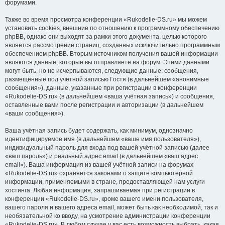
форумами.
Также во время просмотра конференции «Rukodelie-DS.ru» мы можем
установить cookies, внешние по отношению к программному обеспечению
phpBB, однако они выходят за рамки этого документа, целью которого
является рассмотрение страниц, созданных исключительно программным
обеспечением phpBB. Вторым источником получения вашей информации
являются данные, которые вы отправляете на форум. Этими данными
могут быть, но не исчерпываются, следующие данные: сообщения,
размещённые под учётной записью Гостя (в дальнейшем «анонимные
сообщения»), данные, указанные при регистрации в конференции
«Rukodelie-DS.ru» (в дальнейшем «ваша учётная запись») и сообщения,
оставленные вами после регистрации и авторизации (в дальнейшем
«ваши сообщения»).
Ваша учётная запись будет содержать, как минимум, однозначно
идентифицируемое имя (в дальнейшем «ваше имя пользователя»),
индивидуальный пароль для входа под вашей учётной записью (далее
«ваш пароль») и реальный адрес email (в дальнейшем «ваш адрес
email»). Ваша информация из вашей учётной записи на форумах
«Rukodelie-DS.ru» охраняется законами о защите компьютерной
информации, применяемыми в стране, предоставляющей нам услуги
хостинга. Любая информация, запрашиваемая при регистрации в
конференции «Rukodelie-DS.ru», кроме вашего имени пользователя,
вашего пароля и вашего адреса email, может быть как необходимой, так и
необязательной ко вводу, на усмотрение администрации конференции
«Rukodelie-DS.ru». В любом случае у вас есть возможность выбрать, какая