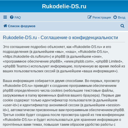
Rukodelie-DS.ru
FAQ
Регистрация
Вход
П
Список форумов
о
Rukodelie-DS.ru - Соглашение о конфиденциальности
и
с
Это соглашение подробно объясняет, как «Rukodelie-DS.ru» и его
подразделения (в дальнейшем «мы», «наш», «Rukodelie-DS.ru»,
к
«https://rukodelie-ds.ru/forum») и phpBB (в дальнейшем «они»,
«программное обеспечение phpBB», «www.phpbb.com», «phpBB Limited»,
«phpBB Teams») используют информацию, полученную во время любой из
ваших пользовательских сессий (в дальнейшем «ваша информация»).
Ваша информация собирается двумя способами. Во-первых, просмотр
«Rukodelie-DS.ru» приведёт к созданию программным обеспечением
phpBB определённого числа cookies (небольшие текстовые файлы,
загружаемые в папку временных файлов вашего браузера). Первые две
cookie содержат только идентификатор пользователя (в дальнейшем
«user-id») и идентификатор анонимной сессии (в дальнейшем «session-
id»), автоматически присвоенные вам программным обеспечением phpBB.
Третья cookie будет создана после просмотра одной из тем конференции
«Rukodelie-DS.ru» и будет использоваться для хранения информации о
прочтённых вами темах, повышая таким образом удобство работы с