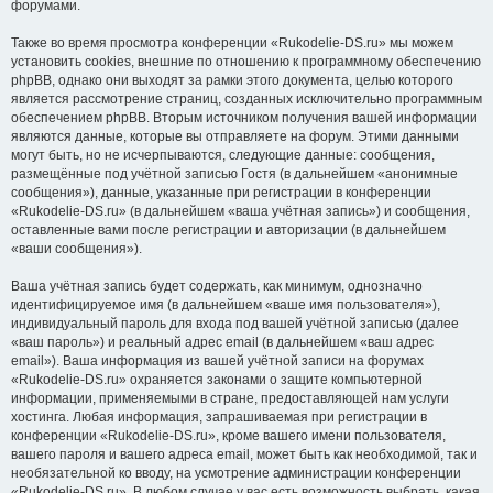
форумами.
Также во время просмотра конференции «Rukodelie-DS.ru» мы можем
установить cookies, внешние по отношению к программному обеспечению
phpBB, однако они выходят за рамки этого документа, целью которого
является рассмотрение страниц, созданных исключительно программным
обеспечением phpBB. Вторым источником получения вашей информации
являются данные, которые вы отправляете на форум. Этими данными
могут быть, но не исчерпываются, следующие данные: сообщения,
размещённые под учётной записью Гостя (в дальнейшем «анонимные
сообщения»), данные, указанные при регистрации в конференции
«Rukodelie-DS.ru» (в дальнейшем «ваша учётная запись») и сообщения,
оставленные вами после регистрации и авторизации (в дальнейшем
«ваши сообщения»).
Ваша учётная запись будет содержать, как минимум, однозначно
идентифицируемое имя (в дальнейшем «ваше имя пользователя»),
индивидуальный пароль для входа под вашей учётной записью (далее
«ваш пароль») и реальный адрес email (в дальнейшем «ваш адрес
email»). Ваша информация из вашей учётной записи на форумах
«Rukodelie-DS.ru» охраняется законами о защите компьютерной
информации, применяемыми в стране, предоставляющей нам услуги
хостинга. Любая информация, запрашиваемая при регистрации в
конференции «Rukodelie-DS.ru», кроме вашего имени пользователя,
вашего пароля и вашего адреса email, может быть как необходимой, так и
необязательной ко вводу, на усмотрение администрации конференции
«Rukodelie-DS.ru». В любом случае у вас есть возможность выбрать, какая