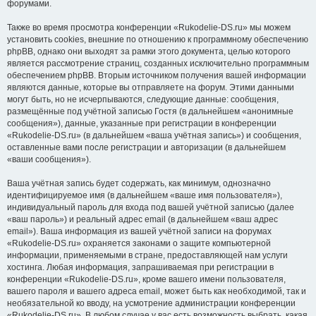
форумами.
Также во время просмотра конференции «Rukodelie-DS.ru» мы можем
установить cookies, внешние по отношению к программному обеспечению
phpBB, однако они выходят за рамки этого документа, целью которого
является рассмотрение страниц, созданных исключительно программным
обеспечением phpBB. Вторым источником получения вашей информации
являются данные, которые вы отправляете на форум. Этими данными
могут быть, но не исчерпываются, следующие данные: сообщения,
размещённые под учётной записью Гостя (в дальнейшем «анонимные
сообщения»), данные, указанные при регистрации в конференции
«Rukodelie-DS.ru» (в дальнейшем «ваша учётная запись») и сообщения,
оставленные вами после регистрации и авторизации (в дальнейшем
«ваши сообщения»).
Ваша учётная запись будет содержать, как минимум, однозначно
идентифицируемое имя (в дальнейшем «ваше имя пользователя»),
индивидуальный пароль для входа под вашей учётной записью (далее
«ваш пароль») и реальный адрес email (в дальнейшем «ваш адрес
email»). Ваша информация из вашей учётной записи на форумах
«Rukodelie-DS.ru» охраняется законами о защите компьютерной
информации, применяемыми в стране, предоставляющей нам услуги
хостинга. Любая информация, запрашиваемая при регистрации в
конференции «Rukodelie-DS.ru», кроме вашего имени пользователя,
вашего пароля и вашего адреса email, может быть как необходимой, так и
необязательной ко вводу, на усмотрение администрации конференции
«Rukodelie-DS.ru». В любом случае у вас есть возможность выбрать, какая