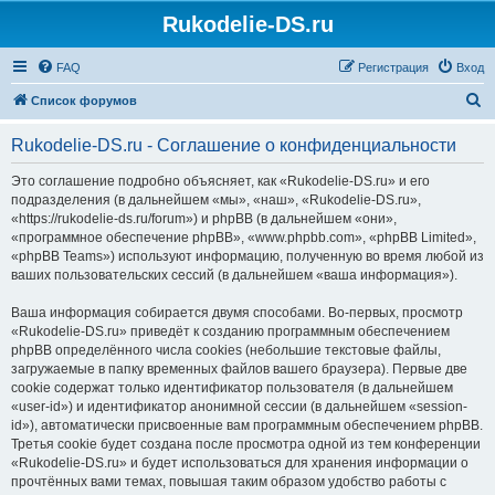
Rukodelie-DS.ru
FAQ
Регистрация
Вход
П
Список форумов
о
Rukodelie-DS.ru - Соглашение о конфиденциальности
и
с
Это соглашение подробно объясняет, как «Rukodelie-DS.ru» и его
подразделения (в дальнейшем «мы», «наш», «Rukodelie-DS.ru»,
к
«https://rukodelie-ds.ru/forum») и phpBB (в дальнейшем «они»,
«программное обеспечение phpBB», «www.phpbb.com», «phpBB Limited»,
«phpBB Teams») используют информацию, полученную во время любой из
ваших пользовательских сессий (в дальнейшем «ваша информация»).
Ваша информация собирается двумя способами. Во-первых, просмотр
«Rukodelie-DS.ru» приведёт к созданию программным обеспечением
phpBB определённого числа cookies (небольшие текстовые файлы,
загружаемые в папку временных файлов вашего браузера). Первые две
cookie содержат только идентификатор пользователя (в дальнейшем
«user-id») и идентификатор анонимной сессии (в дальнейшем «session-
id»), автоматически присвоенные вам программным обеспечением phpBB.
Третья cookie будет создана после просмотра одной из тем конференции
«Rukodelie-DS.ru» и будет использоваться для хранения информации о
прочтённых вами темах, повышая таким образом удобство работы с