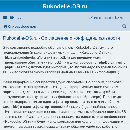
Rukodelie-DS.ru
FAQ
Регистрация
Вход
П
Список форумов
о
Rukodelie-DS.ru - Соглашение о конфиденциальности
и
с
Это соглашение подробно объясняет, как «Rukodelie-DS.ru» и его
подразделения (в дальнейшем «мы», «наш», «Rukodelie-DS.ru»,
к
«https://rukodelie-ds.ru/forum») и phpBB (в дальнейшем «они»,
«программное обеспечение phpBB», «www.phpbb.com», «phpBB Limited»,
«phpBB Teams») используют информацию, полученную во время любой из
ваших пользовательских сессий (в дальнейшем «ваша информация»).
Ваша информация собирается двумя способами. Во-первых, просмотр
«Rukodelie-DS.ru» приведёт к созданию программным обеспечением
phpBB определённого числа cookies (небольшие текстовые файлы,
загружаемые в папку временных файлов вашего браузера). Первые две
cookie содержат только идентификатор пользователя (в дальнейшем
«user-id») и идентификатор анонимной сессии (в дальнейшем «session-
id»), автоматически присвоенные вам программным обеспечением phpBB.
Третья cookie будет создана после просмотра одной из тем конференции
«Rukodelie-DS.ru» и будет использоваться для хранения информации о
прочтённых вами темах, повышая таким образом удобство работы с