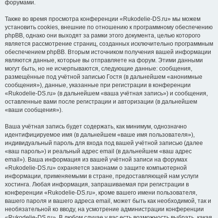
форумами.
Также во время просмотра конференции «Rukodelie-DS.ru» мы можем
установить cookies, внешние по отношению к программному обеспечению
phpBB, однако они выходят за рамки этого документа, целью которого
является рассмотрение страниц, созданных исключительно программным
обеспечением phpBB. Вторым источником получения вашей информации
являются данные, которые вы отправляете на форум. Этими данными
могут быть, но не исчерпываются, следующие данные: сообщения,
размещённые под учётной записью Гостя (в дальнейшем «анонимные
сообщения»), данные, указанные при регистрации в конференции
«Rukodelie-DS.ru» (в дальнейшем «ваша учётная запись») и сообщения,
оставленные вами после регистрации и авторизации (в дальнейшем
«ваши сообщения»).
Ваша учётная запись будет содержать, как минимум, однозначно
идентифицируемое имя (в дальнейшем «ваше имя пользователя»),
индивидуальный пароль для входа под вашей учётной записью (далее
«ваш пароль») и реальный адрес email (в дальнейшем «ваш адрес
email»). Ваша информация из вашей учётной записи на форумах
«Rukodelie-DS.ru» охраняется законами о защите компьютерной
информации, применяемыми в стране, предоставляющей нам услуги
хостинга. Любая информация, запрашиваемая при регистрации в
конференции «Rukodelie-DS.ru», кроме вашего имени пользователя,
вашего пароля и вашего адреса email, может быть как необходимой, так и
необязательной ко вводу, на усмотрение администрации конференции
«Rukodelie-DS.ru». В любом случае у вас есть возможность выбрать, какая