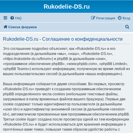
Rukodelie-DS.ru
FAQ
Регистрация
Вход
П
Список форумов
о
Rukodelie-DS.ru - Соглашение о конфиденциальности
и
с
Это соглашение подробно объясняет, как «Rukodelie-DS.ru» и его
подразделения (в дальнейшем «мы», «наш», «Rukodelie-DS.ru»,
к
«https://rukodelie-ds.ru/forum») и phpBB (в дальнейшем «они»,
«программное обеспечение phpBB», «www.phpbb.com», «phpBB Limited»,
«phpBB Teams») используют информацию, полученную во время любой из
ваших пользовательских сессий (в дальнейшем «ваша информация»).
Ваша информация собирается двумя способами. Во-первых, просмотр
«Rukodelie-DS.ru» приведёт к созданию программным обеспечением
phpBB определённого числа cookies (небольшие текстовые файлы,
загружаемые в папку временных файлов вашего браузера). Первые две
cookie содержат только идентификатор пользователя (в дальнейшем
«user-id») и идентификатор анонимной сессии (в дальнейшем «session-
id»), автоматически присвоенные вам программным обеспечением phpBB.
Третья cookie будет создана после просмотра одной из тем конференции
«Rukodelie-DS.ru» и будет использоваться для хранения информации о
прочтённых вами темах, повышая таким образом удобство работы с