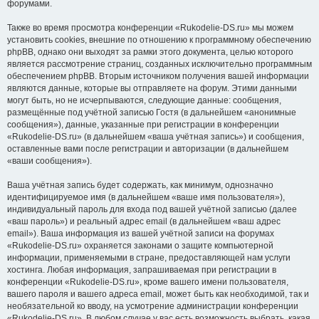
форумами.
Также во время просмотра конференции «Rukodelie-DS.ru» мы можем
установить cookies, внешние по отношению к программному обеспечению
phpBB, однако они выходят за рамки этого документа, целью которого
является рассмотрение страниц, созданных исключительно программным
обеспечением phpBB. Вторым источником получения вашей информации
являются данные, которые вы отправляете на форум. Этими данными
могут быть, но не исчерпываются, следующие данные: сообщения,
размещённые под учётной записью Гостя (в дальнейшем «анонимные
сообщения»), данные, указанные при регистрации в конференции
«Rukodelie-DS.ru» (в дальнейшем «ваша учётная запись») и сообщения,
оставленные вами после регистрации и авторизации (в дальнейшем
«ваши сообщения»).
Ваша учётная запись будет содержать, как минимум, однозначно
идентифицируемое имя (в дальнейшем «ваше имя пользователя»),
индивидуальный пароль для входа под вашей учётной записью (далее
«ваш пароль») и реальный адрес email (в дальнейшем «ваш адрес
email»). Ваша информация из вашей учётной записи на форумах
«Rukodelie-DS.ru» охраняется законами о защите компьютерной
информации, применяемыми в стране, предоставляющей нам услуги
хостинга. Любая информация, запрашиваемая при регистрации в
конференции «Rukodelie-DS.ru», кроме вашего имени пользователя,
вашего пароля и вашего адреса email, может быть как необходимой, так и
необязательной ко вводу, на усмотрение администрации конференции
«Rukodelie-DS.ru». В любом случае у вас есть возможность выбрать, какая