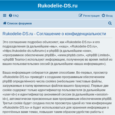
Rukodelie-DS.ru
FAQ
Регистрация
Вход
П
Список форумов
о
Rukodelie-DS.ru - Соглашение о конфиденциальности
и
с
Это соглашение подробно объясняет, как «Rukodelie-DS.ru» и его
подразделения (в дальнейшем «мы», «наш», «Rukodelie-DS.ru»,
к
«https://rukodelie-ds.ru/forum») и phpBB (в дальнейшем «они»,
«программное обеспечение phpBB», «www.phpbb.com», «phpBB Limited»,
«phpBB Teams») используют информацию, полученную во время любой из
ваших пользовательских сессий (в дальнейшем «ваша информация»).
Ваша информация собирается двумя способами. Во-первых, просмотр
«Rukodelie-DS.ru» приведёт к созданию программным обеспечением
phpBB определённого числа cookies (небольшие текстовые файлы,
загружаемые в папку временных файлов вашего браузера). Первые две
cookie содержат только идентификатор пользователя (в дальнейшем
«user-id») и идентификатор анонимной сессии (в дальнейшем «session-
id»), автоматически присвоенные вам программным обеспечением phpBB.
Третья cookie будет создана после просмотра одной из тем конференции
«Rukodelie-DS.ru» и будет использоваться для хранения информации о
прочтённых вами темах, повышая таким образом удобство работы с