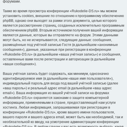
форумами.
Также во время просмотра конференции «Rukodelie-DS.ru» мы можем
установить cookies, внешние по отношению к программному обеспечению
phpBB, однако они выходят за рамки этого документа, целью которого
является рассмотрение страниц, созданных исключительно программным
обеспечением phpBB. Вторым источником получения вашей информации
являются данные, которые вы отправляете на форум. Этими данными
могут быть, но не исчерпываются, следующие данные: сообщения,
размещённые под учётной записью Гостя (в дальнейшем «анонимные
сообщения»), данные, указанные при регистрации в конференции
«Rukodelie-DS.ru» (в дальнейшем «ваша учётная запись») и сообщения,
оставленные вами после регистрации и авторизации (в дальнейшем
«ваши сообщения»).
Ваша учётная запись будет содержать, как минимум, однозначно
идентифицируемое имя (в дальнейшем «ваше имя пользователя»),
индивидуальный пароль для входа под вашей учётной записью (далее
«ваш пароль») и реальный адрес email (в дальнейшем «ваш адрес
email»). Ваша информация из вашей учётной записи на форумах
«Rukodelie-DS.ru» охраняется законами о защите компьютерной
информации, применяемыми в стране, предоставляющей нам услуги
хостинга. Любая информация, запрашиваемая при регистрации в
конференции «Rukodelie-DS.ru», кроме вашего имени пользователя,
вашего пароля и вашего адреса email, может быть как необходимой, так и
необязательной ко вводу, на усмотрение администрации конференции
«Rukodelie-DS.ru». В любом случае у вас есть возможность выбрать, какая