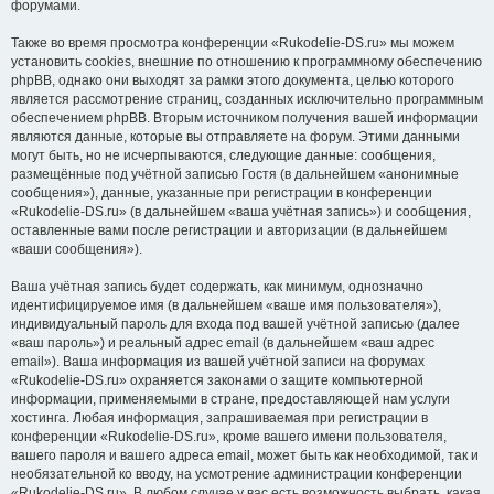
форумами.
Также во время просмотра конференции «Rukodelie-DS.ru» мы можем
установить cookies, внешние по отношению к программному обеспечению
phpBB, однако они выходят за рамки этого документа, целью которого
является рассмотрение страниц, созданных исключительно программным
обеспечением phpBB. Вторым источником получения вашей информации
являются данные, которые вы отправляете на форум. Этими данными
могут быть, но не исчерпываются, следующие данные: сообщения,
размещённые под учётной записью Гостя (в дальнейшем «анонимные
сообщения»), данные, указанные при регистрации в конференции
«Rukodelie-DS.ru» (в дальнейшем «ваша учётная запись») и сообщения,
оставленные вами после регистрации и авторизации (в дальнейшем
«ваши сообщения»).
Ваша учётная запись будет содержать, как минимум, однозначно
идентифицируемое имя (в дальнейшем «ваше имя пользователя»),
индивидуальный пароль для входа под вашей учётной записью (далее
«ваш пароль») и реальный адрес email (в дальнейшем «ваш адрес
email»). Ваша информация из вашей учётной записи на форумах
«Rukodelie-DS.ru» охраняется законами о защите компьютерной
информации, применяемыми в стране, предоставляющей нам услуги
хостинга. Любая информация, запрашиваемая при регистрации в
конференции «Rukodelie-DS.ru», кроме вашего имени пользователя,
вашего пароля и вашего адреса email, может быть как необходимой, так и
необязательной ко вводу, на усмотрение администрации конференции
«Rukodelie-DS.ru». В любом случае у вас есть возможность выбрать, какая