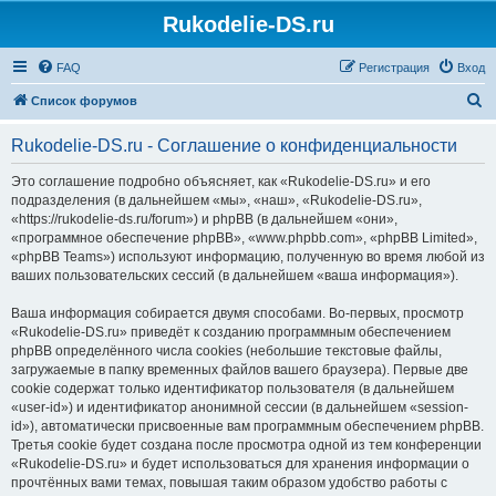
Rukodelie-DS.ru
FAQ
Регистрация
Вход
П
Список форумов
о
Rukodelie-DS.ru - Соглашение о конфиденциальности
и
с
Это соглашение подробно объясняет, как «Rukodelie-DS.ru» и его
подразделения (в дальнейшем «мы», «наш», «Rukodelie-DS.ru»,
к
«https://rukodelie-ds.ru/forum») и phpBB (в дальнейшем «они»,
«программное обеспечение phpBB», «www.phpbb.com», «phpBB Limited»,
«phpBB Teams») используют информацию, полученную во время любой из
ваших пользовательских сессий (в дальнейшем «ваша информация»).
Ваша информация собирается двумя способами. Во-первых, просмотр
«Rukodelie-DS.ru» приведёт к созданию программным обеспечением
phpBB определённого числа cookies (небольшие текстовые файлы,
загружаемые в папку временных файлов вашего браузера). Первые две
cookie содержат только идентификатор пользователя (в дальнейшем
«user-id») и идентификатор анонимной сессии (в дальнейшем «session-
id»), автоматически присвоенные вам программным обеспечением phpBB.
Третья cookie будет создана после просмотра одной из тем конференции
«Rukodelie-DS.ru» и будет использоваться для хранения информации о
прочтённых вами темах, повышая таким образом удобство работы с