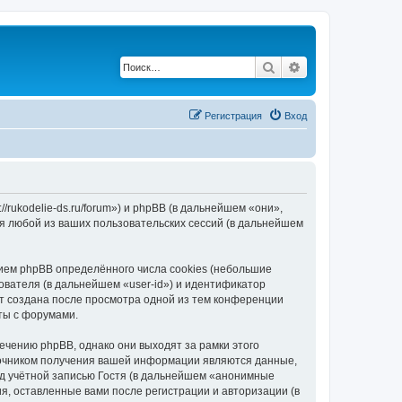
Поиск
Расширенный по
Регистрация
Вход
/rukodelie-ds.ru/forum») и phpBB (в дальнейшем «они»,
я любой из ваших пользовательских сессий (в дальнейшем
ием phpBB определённого числа cookies (небольшие
ователя (в дальнейшем «user-id») и идентификатор
ет создана после просмотра одной из тем конференции
ты с форумами.
ечению phpBB, однако они выходят за рамки этого
точником получения вашей информации являются данные,
д учётной записью Гостя (в дальнейшем «анонимные
я, оставленные вами после регистрации и авторизации (в