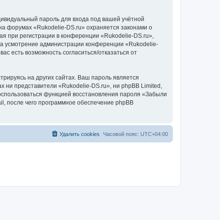
дивидуальный пароль для входа под вашей учётной
на форумах «Rukodelie-DS.ru» охраняется законами о
 при регистрации в конференции «Rukodelie-DS.ru»,
, на усмотрение администрации конференции «Rukodelie-
вас есть возможность согласиться/отказаться от
рируясь на других сайтах. Ваш пароль является
х ни представители «Rukodelie-DS.ru», ни phpBB Limited,
 воспользоваться функцией восстановления пароля «Забыли
l, после чего программное обеспечение phpBB
Удалить cookies
Часовой пояс:
UTC+04:00