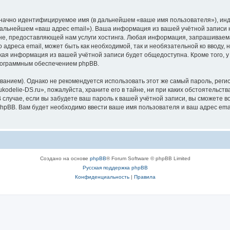
означно идентифицируемое имя (в дальнейшем «ваше имя пользователя»), ин
 дальнейшем «ваш адрес email»). Ваша информация из вашей учётной записи 
, предоставляющей нам услуги хостинга. Любая информация, запрашиваемая
 адреса email, может быть как необходимой, так и необязательной ко вводу
акая информация из вашей учётной записи будет общедоступна. Кроме того, у 
рограммным обеспечением phpBB.
ием). Однако не рекомендуется использовать этот же самый пароль, регист
odelie-DS.ru», пожалуйста, храните его в тайне, ни при каких обстоятельства
В случае, если вы забудете ваш пароль к вашей учётной записи, вы сможете
pBB. Вам будет необходимо ввести ваше имя пользователя и ваш адрес emai
Создано на основе
phpBB
® Forum Software © phpBB Limited
Русская поддержка phpBB
Конфиденциальность
|
Правила