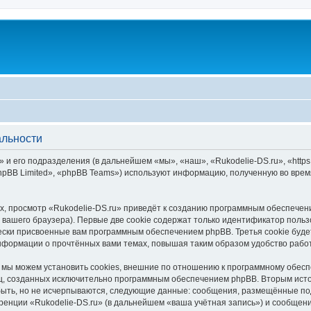
альности
 и его подразделения (в дальнейшем «мы», «наш», «Rukodelie-DS.ru», «https:/
pBB Limited», «phpBB Teams») используют информацию, полученную во врем
, просмотр «Rukodelie-DS.ru» приведёт к созданию программным обеспечен
вашего браузера). Первые две cookie содержат только идентификатор польз
чески присвоенные вам программным обеспечением phpBB. Третья cookie буд
информации о прочтённых вами темах, повышая таким образом удобство рабо
 мы можем установить cookies, внешние по отношению к программному обесп
иц, созданных исключительно программным обеспечением phpBB. Вторым ис
быть, но не исчерпываются, следующие данные: сообщения, размещённые по
ренции «Rukodelie-DS.ru» (в дальнейшем «ваша учётная запись») и сообщени