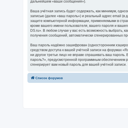
дальнейшем «ваши сообщения»).
Ваша учётная запись будет содержать, как минимум, одн
записью (далее «ваш пароль») и реальный адрес email (в
защите компьютерной информации, применяемыми в стране
кроме вашего имени пользователя, вашего пароля и вашего
DS.ru». В любом случае у вас есть возможность выбрать, к
получения сообщений, автоматически сгенерированных п
Ваш пароль надёжно зашифрован (односторонним хэширован
средством доступа к вашей учётной записи на форумах «Ruk
ни другое третье лицо не вправе спрашивать ваш пароль. 
пароль?», предусмотренной программным обеспечением ph
сгенерирует вам новый пароль для вашей учётной записи.
Список форумов