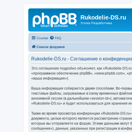
Rukodelie-DS.ru
Уголок Разработчика
Ссылки
FAQ
Список форумов
Rukodelie-DS.ru - Соглашение о конфиденци
Это соглашение подробно объясняет, как «Rukodelie-DS.ru»
«программное обеспечение phpBB», «www.phpbb.com», «ph
«ваша информация»).
Ваша информация собирается двумя способами. Во-первых
текстовые файлы, загружаемые в папку временных файлов 
анонимной сессии (в дальнейшем «session-id»), автомати
«Rukodelie-DS.ru» и будет использоваться для хранения 
Также во время просмотра конференции «Rukodelie-DS.ru»
документа, целью которого является рассмотрение стран
которые вы отправляете на форум. Этими данными могут 
сообщения»), данные, указанные при регистрации в конфе