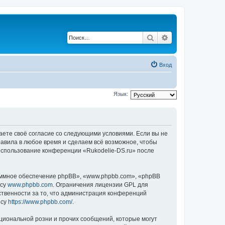
Поиск
Расширенный по
Вход
Язык:
ждаете своё согласие со следующими условиями. Если вы не
равила в любое время и сделаем всё возможное, чтобы
 использование конференции «Rukodelie-DS.ru» после
ммное обеспечение phpBB», «www.phpbb.com», «phpBB
есу
www.phpbb.com
. Ограничения лицензии GPL для
ственности за то, что администрация конференций
есу
https://www.phpbb.com/
.
циональной розни и прочих сообщений, которые могут