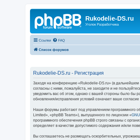
Rukodelie-DS.ru
Уголок Разработчика
Ссылки
FAQ
Список форумов
Rukodelie-DS.ru - Регистрация
Заходя на конференцию «Rukodelie-DS.ru» (в дальнейшем «м
согласны с ними, пожалуйста, не заходите и не пользуйте
уведомить вас об этом, однако с вашей стороны было бы р
обновления/исправления условий означает ваше согласие 
Наши форумы работают под управлением программного об
Limited», «phpBB Teams»), выпущенного по лицензии «
GNU 
программного обеспечения phpBB строго связаны с органи
определяет в качестве допустимого содержания и/или по
Вы соглашаетесь не размещать оскорбительных, угрожающ