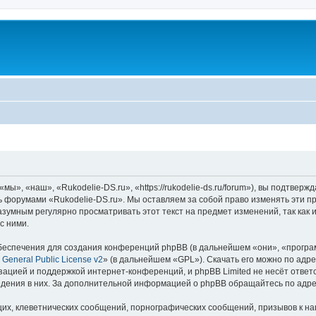
ы», «наш», «Rukodelie-DS.ru», «https://rukodelie-ds.ru/forum»), вы подтвер
сь форумами «Rukodelie-DS.ru». Мы оставляем за собой право изменять эти п
азумным регулярно просматривать этот текст на предмет изменений, так как
с ними.
еспечения для создания конференций phpBB (в дальнейшем «они», «програ
General Public License v2
» (в дальнейшем «GPL»). Скачать его можно по адр
зацией и поддержкой интернет-конференций, и phpBB Limited не несёт ответ
ведения в них. За дополнительной информацией о phpBB обращайтесь по адр
их, клеветнических сообщений, порнографических сообщений, призывов к на