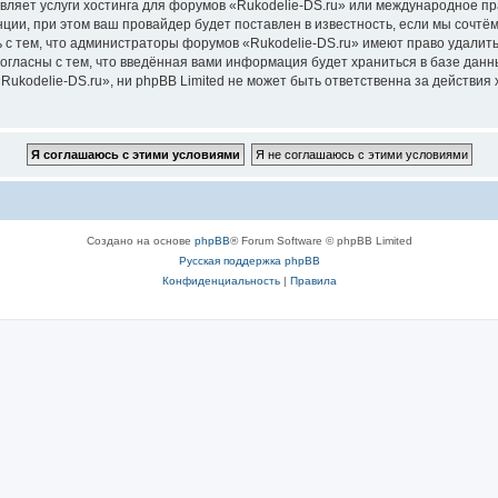
вляет услуги хостинга для форумов «Rukodelie-DS.ru» или международное п
ии, при этом ваш провайдер будет поставлен в известность, если мы сочтём
 с тем, что администраторы форумов «Rukodelie-DS.ru» имеют право удалить
согласны с тем, что введённая вами информация будет храниться в базе дан
kodelie-DS.ru», ни phpBB Limited не может быть ответственна за действия 
Создано на основе
phpBB
® Forum Software © phpBB Limited
Русская поддержка phpBB
Конфиденциальность
|
Правила