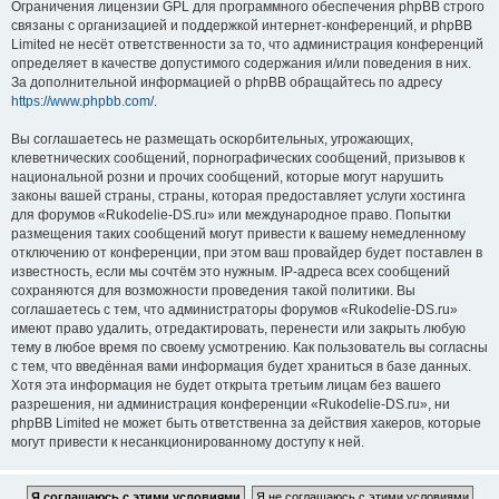
Ограничения лицензии GPL для программного обеспечения phpBB строго
связаны с организацией и поддержкой интернет-конференций, и phpBB
Limited не несёт ответственности за то, что администрация конференций
определяет в качестве допустимого содержания и/или поведения в них.
За дополнительной информацией о phpBB обращайтесь по адресу
https://www.phpbb.com/
.
Вы соглашаетесь не размещать оскорбительных, угрожающих,
клеветнических сообщений, порнографических сообщений, призывов к
национальной розни и прочих сообщений, которые могут нарушить
законы вашей страны, страны, которая предоставляет услуги хостинга
для форумов «Rukodelie-DS.ru» или международное право. Попытки
размещения таких сообщений могут привести к вашему немедленному
отключению от конференции, при этом ваш провайдер будет поставлен в
известность, если мы сочтём это нужным. IP-адреса всех сообщений
сохраняются для возможности проведения такой политики. Вы
соглашаетесь с тем, что администраторы форумов «Rukodelie-DS.ru»
имеют право удалить, отредактировать, перенести или закрыть любую
тему в любое время по своему усмотрению. Как пользователь вы согласны
с тем, что введённая вами информация будет храниться в базе данных.
Хотя эта информация не будет открыта третьим лицам без вашего
разрешения, ни администрация конференции «Rukodelie-DS.ru», ни
phpBB Limited не может быть ответственна за действия хакеров, которые
могут привести к несанкционированному доступу к ней.