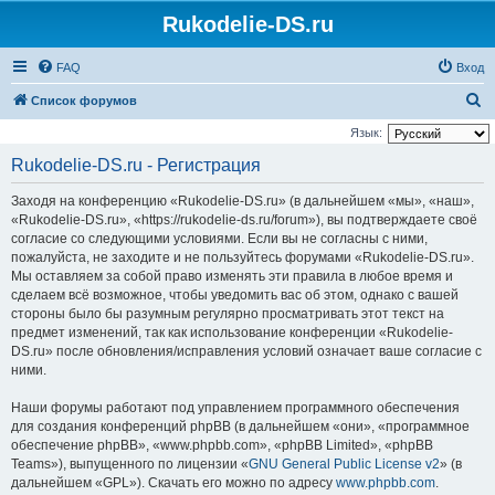
Rukodelie-DS.ru
FAQ
Вход
П
Список форумов
о
Язык:
и
Rukodelie-DS.ru - Регистрация
с
Заходя на конференцию «Rukodelie-DS.ru» (в дальнейшем «мы», «наш»,
к
«Rukodelie-DS.ru», «https://rukodelie-ds.ru/forum»), вы подтверждаете своё
согласие со следующими условиями. Если вы не согласны с ними,
пожалуйста, не заходите и не пользуйтесь форумами «Rukodelie-DS.ru».
Мы оставляем за собой право изменять эти правила в любое время и
сделаем всё возможное, чтобы уведомить вас об этом, однако с вашей
стороны было бы разумным регулярно просматривать этот текст на
предмет изменений, так как использование конференции «Rukodelie-
DS.ru» после обновления/исправления условий означает ваше согласие с
ними.
Наши форумы работают под управлением программного обеспечения
для создания конференций phpBB (в дальнейшем «они», «программное
обеспечение phpBB», «www.phpbb.com», «phpBB Limited», «phpBB
Teams»), выпущенного по лицензии «
GNU General Public License v2
» (в
дальнейшем «GPL»). Скачать его можно по адресу
www.phpbb.com
.