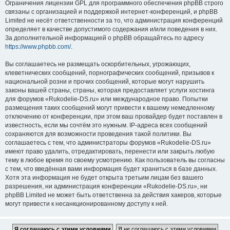
Ограничения лицензии GPL для программного обеспечения phpBB строго
связаны с организацией и поддержкой интернет-конференций, и phpBB
Limited не несёт ответственности за то, что администрация конференций
определяет в качестве допустимого содержания и/или поведения в них.
За дополнительной информацией о phpBB обращайтесь по адресу
https://www.phpbb.com/
.
Вы соглашаетесь не размещать оскорбительных, угрожающих,
клеветнических сообщений, порнографических сообщений, призывов к
национальной розни и прочих сообщений, которые могут нарушить
законы вашей страны, страны, которая предоставляет услуги хостинга
для форумов «Rukodelie-DS.ru» или международное право. Попытки
размещения таких сообщений могут привести к вашему немедленному
отключению от конференции, при этом ваш провайдер будет поставлен в
известность, если мы сочтём это нужным. IP-адреса всех сообщений
сохраняются для возможности проведения такой политики. Вы
соглашаетесь с тем, что администраторы форумов «Rukodelie-DS.ru»
имеют право удалить, отредактировать, перенести или закрыть любую
тему в любое время по своему усмотрению. Как пользователь вы согласны
с тем, что введённая вами информация будет храниться в базе данных.
Хотя эта информация не будет открыта третьим лицам без вашего
разрешения, ни администрация конференции «Rukodelie-DS.ru», ни
phpBB Limited не может быть ответственна за действия хакеров, которые
могут привести к несанкционированному доступу к ней.