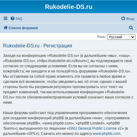
Rukodelie-DS.ru
FAQ
Вход
П
Список форумов
о
Язык:
и
Rukodelie-DS.ru - Регистрация
с
Заходя на конференцию «Rukodelie-DS.ru» (в дальнейшем «мы», «наш»,
к
«Rukodelie-DS.ru», «https://rukodelie-ds.ru/forum»), вы подтверждаете своё
согласие со следующими условиями. Если вы не согласны с ними,
пожалуйста, не заходите и не пользуйтесь форумами «Rukodelie-DS.ru».
Мы оставляем за собой право изменять эти правила в любое время и
сделаем всё возможное, чтобы уведомить вас об этом, однако с вашей
стороны было бы разумным регулярно просматривать этот текст на
предмет изменений, так как использование конференции «Rukodelie-
DS.ru» после обновления/исправления условий означает ваше согласие с
ними.
Наши форумы работают под управлением программного обеспечения
для создания конференций phpBB (в дальнейшем «они», «программное
обеспечение phpBB», «www.phpbb.com», «phpBB Limited», «phpBB
Teams»), выпущенного по лицензии «
GNU General Public License v2
» (в
дальнейшем «GPL»). Скачать его можно по адресу
www.phpbb.com
.