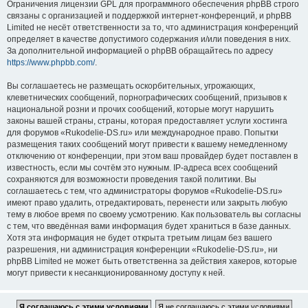
Ограничения лицензии GPL для программного обеспечения phpBB строго
связаны с организацией и поддержкой интернет-конференций, и phpBB
Limited не несёт ответственности за то, что администрация конференций
определяет в качестве допустимого содержания и/или поведения в них.
За дополнительной информацией о phpBB обращайтесь по адресу
https://www.phpbb.com/
.
Вы соглашаетесь не размещать оскорбительных, угрожающих,
клеветнических сообщений, порнографических сообщений, призывов к
национальной розни и прочих сообщений, которые могут нарушить
законы вашей страны, страны, которая предоставляет услуги хостинга
для форумов «Rukodelie-DS.ru» или международное право. Попытки
размещения таких сообщений могут привести к вашему немедленному
отключению от конференции, при этом ваш провайдер будет поставлен в
известность, если мы сочтём это нужным. IP-адреса всех сообщений
сохраняются для возможности проведения такой политики. Вы
соглашаетесь с тем, что администраторы форумов «Rukodelie-DS.ru»
имеют право удалить, отредактировать, перенести или закрыть любую
тему в любое время по своему усмотрению. Как пользователь вы согласны
с тем, что введённая вами информация будет храниться в базе данных.
Хотя эта информация не будет открыта третьим лицам без вашего
разрешения, ни администрация конференции «Rukodelie-DS.ru», ни
phpBB Limited не может быть ответственна за действия хакеров, которые
могут привести к несанкционированному доступу к ней.