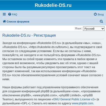
Rukodelie-DS.ru
FAQ
Вход
П
Список форумов
о
Язык:
и
Rukodelie-DS.ru - Регистрация
с
Заходя на конференцию «Rukodelie-DS.ru» (в дальнейшем «мы», «наш»,
к
«Rukodelie-DS.ru», «https://rukodelie-ds.ru/forum»), вы подтверждаете своё
согласие со следующими условиями. Если вы не согласны с ними,
пожалуйста, не заходите и не пользуйтесь форумами «Rukodelie-DS.ru».
Мы оставляем за собой право изменять эти правила в любое время и
сделаем всё возможное, чтобы уведомить вас об этом, однако с вашей
стороны было бы разумным регулярно просматривать этот текст на
предмет изменений, так как использование конференции «Rukodelie-
DS.ru» после обновления/исправления условий означает ваше согласие с
ними.
Наши форумы работают под управлением программного обеспечения
для создания конференций phpBB (в дальнейшем «они», «программное
обеспечение phpBB», «www.phpbb.com», «phpBB Limited», «phpBB
Teams»), выпущенного по лицензии «
GNU General Public License v2
» (в
дальнейшем «GPL»). Скачать его можно по адресу
www.phpbb.com
.