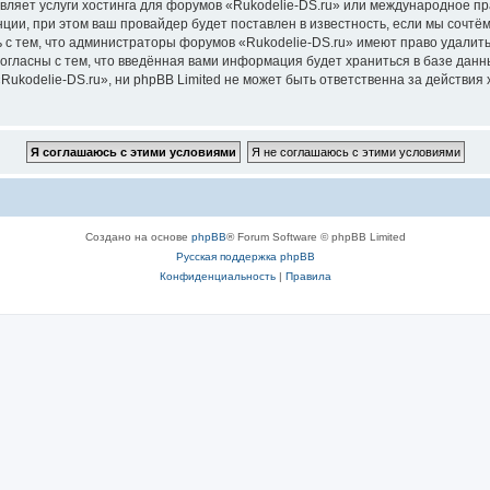
вляет услуги хостинга для форумов «Rukodelie-DS.ru» или международное п
ии, при этом ваш провайдер будет поставлен в известность, если мы сочтём
 с тем, что администраторы форумов «Rukodelie-DS.ru» имеют право удалить
согласны с тем, что введённая вами информация будет храниться в базе дан
kodelie-DS.ru», ни phpBB Limited не может быть ответственна за действия 
Создано на основе
phpBB
® Forum Software © phpBB Limited
Русская поддержка phpBB
Конфиденциальность
|
Правила