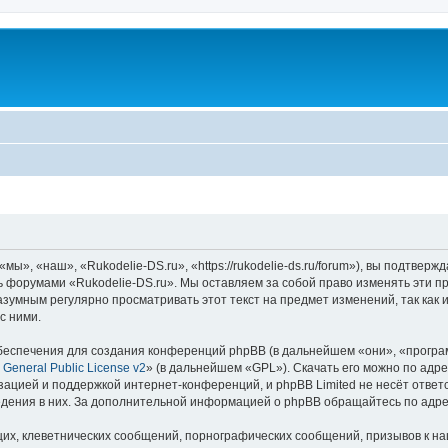
ы», «наш», «Rukodelie-DS.ru», «https://rukodelie-ds.ru/forum»), вы подтвер
сь форумами «Rukodelie-DS.ru». Мы оставляем за собой право изменять эти п
азумным регулярно просматривать этот текст на предмет изменений, так как
с ними.
еспечения для создания конференций phpBB (в дальнейшем «они», «програ
General Public License v2
» (в дальнейшем «GPL»). Скачать его можно по адр
зацией и поддержкой интернет-конференций, и phpBB Limited не несёт ответ
ведения в них. За дополнительной информацией о phpBB обращайтесь по адр
их, клеветнических сообщений, порнографических сообщений, призывов к на