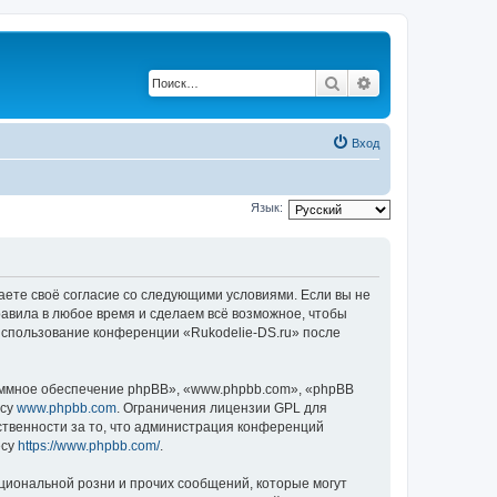
Поиск
Расширенный по
Вход
Язык:
ждаете своё согласие со следующими условиями. Если вы не
равила в любое время и сделаем всё возможное, чтобы
 использование конференции «Rukodelie-DS.ru» после
ммное обеспечение phpBB», «www.phpbb.com», «phpBB
есу
www.phpbb.com
. Ограничения лицензии GPL для
ственности за то, что администрация конференций
есу
https://www.phpbb.com/
.
циональной розни и прочих сообщений, которые могут