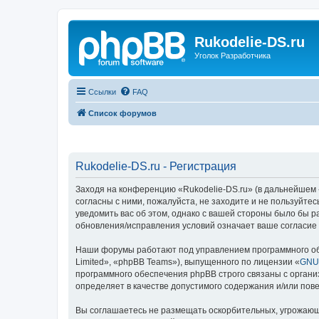
Rukodelie-DS.ru
Уголок Разработчика
Ссылки
FAQ
Список форумов
Rukodelie-DS.ru - Регистрация
Заходя на конференцию «Rukodelie-DS.ru» (в дальнейшем «м
согласны с ними, пожалуйста, не заходите и не пользуйте
уведомить вас об этом, однако с вашей стороны было бы р
обновления/исправления условий означает ваше согласие 
Наши форумы работают под управлением программного об
Limited», «phpBB Teams»), выпущенного по лицензии «
GNU 
программного обеспечения phpBB строго связаны с органи
определяет в качестве допустимого содержания и/или по
Вы соглашаетесь не размещать оскорбительных, угрожающ