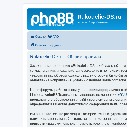
Rukodelie-DS.ru
Уголок Разработчика
Ссылки
FAQ
Список форумов
Rukodelie-DS.ru - Общие правила
Заходя на конференцию «Rukodelie-DS.ru» (в дальнейшем «м
согласны с ними, пожалуйста, не заходите и не пользуйте
уведомить вас об этом, однако с вашей стороны было бы р
обновления/исправления условий означает ваше согласие 
Наши форумы работают под управлением программного об
Limited», «phpBB Teams»), выпущенного по лицензии «
GNU 
программного обеспечения phpBB строго связаны с органи
определяет в качестве допустимого содержания и/или по
Вы соглашаетесь не размещать оскорбительных, угрожающ
нарушить законы вашей страны, страны, которая предоста
привести к вашему немедленному отключению от конференц