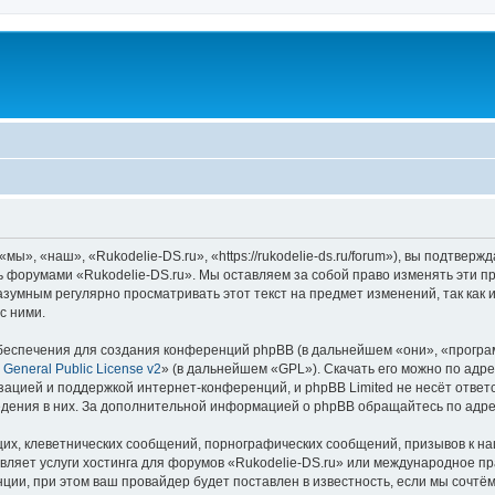
ы», «наш», «Rukodelie-DS.ru», «https://rukodelie-ds.ru/forum»), вы подтвер
сь форумами «Rukodelie-DS.ru». Мы оставляем за собой право изменять эти п
азумным регулярно просматривать этот текст на предмет изменений, так как
с ними.
еспечения для создания конференций phpBB (в дальнейшем «они», «програ
General Public License v2
» (в дальнейшем «GPL»). Скачать его можно по адр
зацией и поддержкой интернет-конференций, и phpBB Limited не несёт ответ
ведения в них. За дополнительной информацией о phpBB обращайтесь по адр
их, клеветнических сообщений, порнографических сообщений, призывов к на
вляет услуги хостинга для форумов «Rukodelie-DS.ru» или международное п
ии, при этом ваш провайдер будет поставлен в известность, если мы сочтём