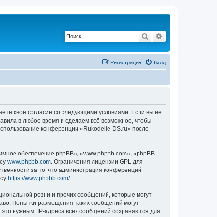
Поиск
Расширенный по
Регистрация
Вход
ждаете своё согласие со следующими условиями. Если вы не
равила в любое время и сделаем всё возможное, чтобы
 использование конференции «Rukodelie-DS.ru» после
ммное обеспечение phpBB», «www.phpbb.com», «phpBB
есу
www.phpbb.com
. Ограничения лицензии GPL для
ственности за то, что администрация конференций
есу
https://www.phpbb.com/
.
циональной розни и прочих сообщений, которые могут
раво. Попытки размещения таких сообщений могут
 это нужным. IP-адреса всех сообщений сохраняются для