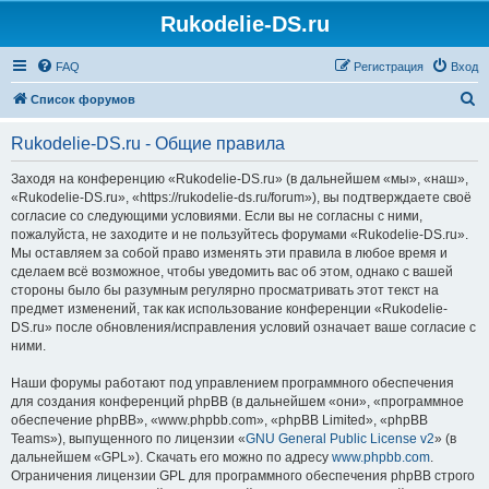
Rukodelie-DS.ru
FAQ
Регистрация
Вход
П
Список форумов
о
Rukodelie-DS.ru - Общие правила
и
с
Заходя на конференцию «Rukodelie-DS.ru» (в дальнейшем «мы», «наш»,
«Rukodelie-DS.ru», «https://rukodelie-ds.ru/forum»), вы подтверждаете своё
к
согласие со следующими условиями. Если вы не согласны с ними,
пожалуйста, не заходите и не пользуйтесь форумами «Rukodelie-DS.ru».
Мы оставляем за собой право изменять эти правила в любое время и
сделаем всё возможное, чтобы уведомить вас об этом, однако с вашей
стороны было бы разумным регулярно просматривать этот текст на
предмет изменений, так как использование конференции «Rukodelie-
DS.ru» после обновления/исправления условий означает ваше согласие с
ними.
Наши форумы работают под управлением программного обеспечения
для создания конференций phpBB (в дальнейшем «они», «программное
обеспечение phpBB», «www.phpbb.com», «phpBB Limited», «phpBB
Teams»), выпущенного по лицензии «
GNU General Public License v2
» (в
дальнейшем «GPL»). Скачать его можно по адресу
www.phpbb.com
.
Ограничения лицензии GPL для программного обеспечения phpBB строго