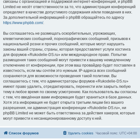
связаны с организацией и поддержкой интернет-конференций, и phpBB
Limited не несёт ответственности за то, что администрация конференций
определяет в качестве допустимого содержания и/или поведения в них.
За дополнительной информацией о phpBB обращайтесь по адресу
https://www.phpbb.com/
.
Вы соглашаетесь не размещать оскорбительных, угрожающих,
клеветнических сообщений, порнографических сообщений, призывов к
национальной розни и прочих сообщений, которые могут нарушить
законы вашей страны, страны, которая предоставляет услуги хостинга
для форумов «Rukodelie-DS.ru» или международное право. Попытки
размещения таких сообщений могут привести к вашему немедленному
отключению от конференции, при этом ваш провайдер будет поставлен в
известность, если мы сочтём это нужным. IP-адреса всех сообщений
сохраняются для возможности проведения такой политики. Вы
соглашаетесь с тем, что администраторы форумов «Rukodelie-DS.ru»
имеют право удалить, отредактировать, перенести или закрыть любую
тему в любое время по своему усмотрению. Как пользователь вы согласны
с тем, что введённая вами информация будет храниться в базе данных.
Хотя эта информация не будет открыта третьим лицам без вашего
разрешения, ни администрация конференции «Rukodelie-DS.ru», ни
phpBB Limited не может быть ответственна за действия хакеров, которые
могут привести к несанкционированному доступу к ней.
Список форумов
Удалить cookies
Часовой пояс:
UTC+04:00