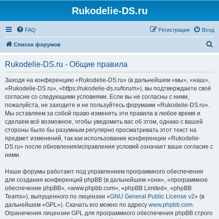
Rukodelie-DS.ru
FAQ
Регистрация
Вход
П
Список форумов
о
Rukodelie-DS.ru - Общие правила
и
с
Заходя на конференцию «Rukodelie-DS.ru» (в дальнейшем «мы», «наш»,
«Rukodelie-DS.ru», «https://rukodelie-ds.ru/forum»), вы подтверждаете своё
к
согласие со следующими условиями. Если вы не согласны с ними,
пожалуйста, не заходите и не пользуйтесь форумами «Rukodelie-DS.ru».
Мы оставляем за собой право изменять эти правила в любое время и
сделаем всё возможное, чтобы уведомить вас об этом, однако с вашей
стороны было бы разумным регулярно просматривать этот текст на
предмет изменений, так как использование конференции «Rukodelie-
DS.ru» после обновления/исправления условий означает ваше согласие с
ними.
Наши форумы работают под управлением программного обеспечения
для создания конференций phpBB (в дальнейшем «они», «программное
обеспечение phpBB», «www.phpbb.com», «phpBB Limited», «phpBB
Teams»), выпущенного по лицензии «
GNU General Public License v2
» (в
дальнейшем «GPL»). Скачать его можно по адресу
www.phpbb.com
.
Ограничения лицензии GPL для программного обеспечения phpBB строго