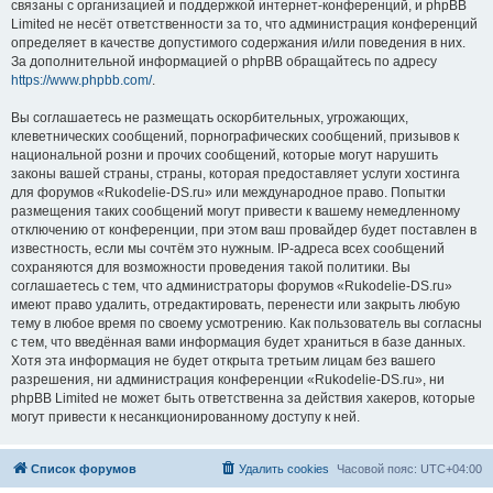
связаны с организацией и поддержкой интернет-конференций, и phpBB
Limited не несёт ответственности за то, что администрация конференций
определяет в качестве допустимого содержания и/или поведения в них.
За дополнительной информацией о phpBB обращайтесь по адресу
https://www.phpbb.com/
.
Вы соглашаетесь не размещать оскорбительных, угрожающих,
клеветнических сообщений, порнографических сообщений, призывов к
национальной розни и прочих сообщений, которые могут нарушить
законы вашей страны, страны, которая предоставляет услуги хостинга
для форумов «Rukodelie-DS.ru» или международное право. Попытки
размещения таких сообщений могут привести к вашему немедленному
отключению от конференции, при этом ваш провайдер будет поставлен в
известность, если мы сочтём это нужным. IP-адреса всех сообщений
сохраняются для возможности проведения такой политики. Вы
соглашаетесь с тем, что администраторы форумов «Rukodelie-DS.ru»
имеют право удалить, отредактировать, перенести или закрыть любую
тему в любое время по своему усмотрению. Как пользователь вы согласны
с тем, что введённая вами информация будет храниться в базе данных.
Хотя эта информация не будет открыта третьим лицам без вашего
разрешения, ни администрация конференции «Rukodelie-DS.ru», ни
phpBB Limited не может быть ответственна за действия хакеров, которые
могут привести к несанкционированному доступу к ней.
Список форумов
Удалить cookies
Часовой пояс:
UTC+04:00