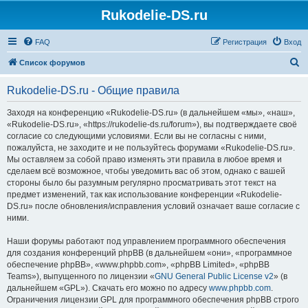
Rukodelie-DS.ru
FAQ
Регистрация
Вход
П
Список форумов
о
Rukodelie-DS.ru - Общие правила
и
с
Заходя на конференцию «Rukodelie-DS.ru» (в дальнейшем «мы», «наш»,
«Rukodelie-DS.ru», «https://rukodelie-ds.ru/forum»), вы подтверждаете своё
к
согласие со следующими условиями. Если вы не согласны с ними,
пожалуйста, не заходите и не пользуйтесь форумами «Rukodelie-DS.ru».
Мы оставляем за собой право изменять эти правила в любое время и
сделаем всё возможное, чтобы уведомить вас об этом, однако с вашей
стороны было бы разумным регулярно просматривать этот текст на
предмет изменений, так как использование конференции «Rukodelie-
DS.ru» после обновления/исправления условий означает ваше согласие с
ними.
Наши форумы работают под управлением программного обеспечения
для создания конференций phpBB (в дальнейшем «они», «программное
обеспечение phpBB», «www.phpbb.com», «phpBB Limited», «phpBB
Teams»), выпущенного по лицензии «
GNU General Public License v2
» (в
дальнейшем «GPL»). Скачать его можно по адресу
www.phpbb.com
.
Ограничения лицензии GPL для программного обеспечения phpBB строго