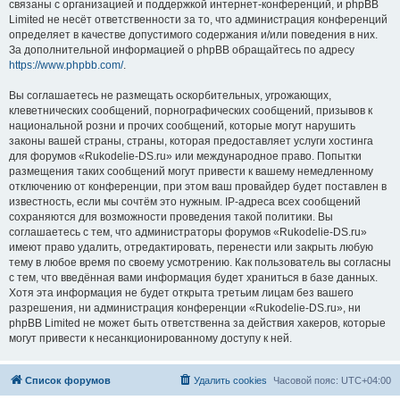
связаны с организацией и поддержкой интернет-конференций, и phpBB
Limited не несёт ответственности за то, что администрация конференций
определяет в качестве допустимого содержания и/или поведения в них.
За дополнительной информацией о phpBB обращайтесь по адресу
https://www.phpbb.com/
.
Вы соглашаетесь не размещать оскорбительных, угрожающих,
клеветнических сообщений, порнографических сообщений, призывов к
национальной розни и прочих сообщений, которые могут нарушить
законы вашей страны, страны, которая предоставляет услуги хостинга
для форумов «Rukodelie-DS.ru» или международное право. Попытки
размещения таких сообщений могут привести к вашему немедленному
отключению от конференции, при этом ваш провайдер будет поставлен в
известность, если мы сочтём это нужным. IP-адреса всех сообщений
сохраняются для возможности проведения такой политики. Вы
соглашаетесь с тем, что администраторы форумов «Rukodelie-DS.ru»
имеют право удалить, отредактировать, перенести или закрыть любую
тему в любое время по своему усмотрению. Как пользователь вы согласны
с тем, что введённая вами информация будет храниться в базе данных.
Хотя эта информация не будет открыта третьим лицам без вашего
разрешения, ни администрация конференции «Rukodelie-DS.ru», ни
phpBB Limited не может быть ответственна за действия хакеров, которые
могут привести к несанкционированному доступу к ней.
Список форумов
Удалить cookies
Часовой пояс:
UTC+04:00