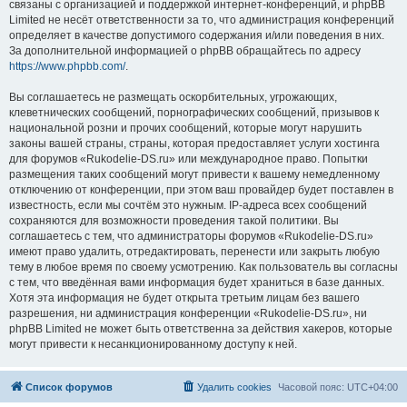
связаны с организацией и поддержкой интернет-конференций, и phpBB
Limited не несёт ответственности за то, что администрация конференций
определяет в качестве допустимого содержания и/или поведения в них.
За дополнительной информацией о phpBB обращайтесь по адресу
https://www.phpbb.com/
.
Вы соглашаетесь не размещать оскорбительных, угрожающих,
клеветнических сообщений, порнографических сообщений, призывов к
национальной розни и прочих сообщений, которые могут нарушить
законы вашей страны, страны, которая предоставляет услуги хостинга
для форумов «Rukodelie-DS.ru» или международное право. Попытки
размещения таких сообщений могут привести к вашему немедленному
отключению от конференции, при этом ваш провайдер будет поставлен в
известность, если мы сочтём это нужным. IP-адреса всех сообщений
сохраняются для возможности проведения такой политики. Вы
соглашаетесь с тем, что администраторы форумов «Rukodelie-DS.ru»
имеют право удалить, отредактировать, перенести или закрыть любую
тему в любое время по своему усмотрению. Как пользователь вы согласны
с тем, что введённая вами информация будет храниться в базе данных.
Хотя эта информация не будет открыта третьим лицам без вашего
разрешения, ни администрация конференции «Rukodelie-DS.ru», ни
phpBB Limited не может быть ответственна за действия хакеров, которые
могут привести к несанкционированному доступу к ней.
Список форумов
Удалить cookies
Часовой пояс:
UTC+04:00