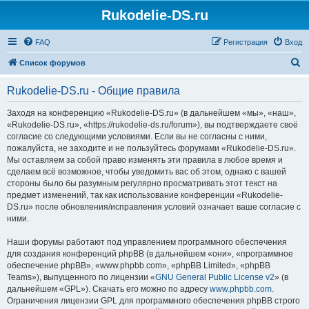
Rukodelie-DS.ru
FAQ
Регистрация
Вход
П
Список форумов
о
Rukodelie-DS.ru - Общие правила
и
с
Заходя на конференцию «Rukodelie-DS.ru» (в дальнейшем «мы», «наш»,
«Rukodelie-DS.ru», «https://rukodelie-ds.ru/forum»), вы подтверждаете своё
к
согласие со следующими условиями. Если вы не согласны с ними,
пожалуйста, не заходите и не пользуйтесь форумами «Rukodelie-DS.ru».
Мы оставляем за собой право изменять эти правила в любое время и
сделаем всё возможное, чтобы уведомить вас об этом, однако с вашей
стороны было бы разумным регулярно просматривать этот текст на
предмет изменений, так как использование конференции «Rukodelie-
DS.ru» после обновления/исправления условий означает ваше согласие с
ними.
Наши форумы работают под управлением программного обеспечения
для создания конференций phpBB (в дальнейшем «они», «программное
обеспечение phpBB», «www.phpbb.com», «phpBB Limited», «phpBB
Teams»), выпущенного по лицензии «
GNU General Public License v2
» (в
дальнейшем «GPL»). Скачать его можно по адресу
www.phpbb.com
.
Ограничения лицензии GPL для программного обеспечения phpBB строго