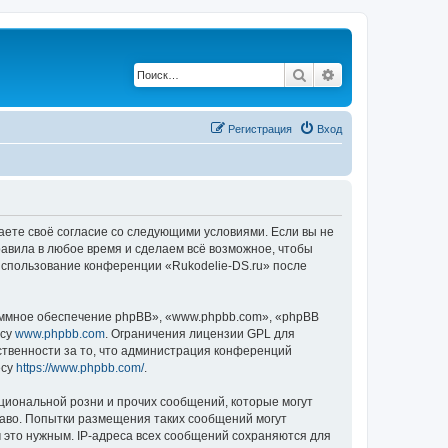
Поиск
Расширенный по
Регистрация
Вход
ждаете своё согласие со следующими условиями. Если вы не
равила в любое время и сделаем всё возможное, чтобы
 использование конференции «Rukodelie-DS.ru» после
ммное обеспечение phpBB», «www.phpbb.com», «phpBB
есу
www.phpbb.com
. Ограничения лицензии GPL для
ственности за то, что администрация конференций
есу
https://www.phpbb.com/
.
циональной розни и прочих сообщений, которые могут
раво. Попытки размещения таких сообщений могут
 это нужным. IP-адреса всех сообщений сохраняются для