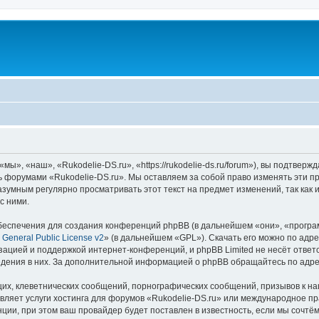
ы», «наш», «Rukodelie-DS.ru», «https://rukodelie-ds.ru/forum»), вы подтвер
сь форумами «Rukodelie-DS.ru». Мы оставляем за собой право изменять эти п
азумным регулярно просматривать этот текст на предмет изменений, так как
с ними.
еспечения для создания конференций phpBB (в дальнейшем «они», «програ
General Public License v2
» (в дальнейшем «GPL»). Скачать его можно по адр
зацией и поддержкой интернет-конференций, и phpBB Limited не несёт ответ
ведения в них. За дополнительной информацией о phpBB обращайтесь по адр
их, клеветнических сообщений, порнографических сообщений, призывов к на
вляет услуги хостинга для форумов «Rukodelie-DS.ru» или международное п
ии, при этом ваш провайдер будет поставлен в известность, если мы сочтём