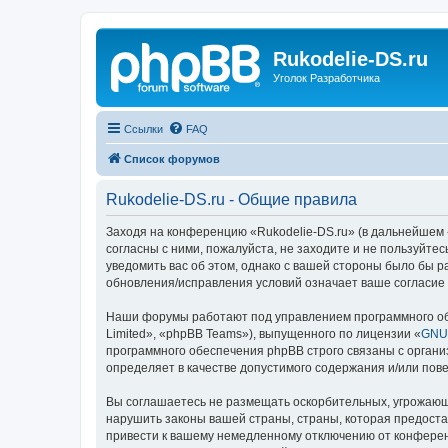
Rukodelie-DS.ru
Уголок Разработчика
Ссылки
FAQ
Список форумов
Rukodelie-DS.ru - Общие правила
Заходя на конференцию «Rukodelie-DS.ru» (в дальнейшем «м
согласны с ними, пожалуйста, не заходите и не пользуйте
уведомить вас об этом, однако с вашей стороны было бы р
обновления/исправления условий означает ваше согласие 
Наши форумы работают под управлением программного об
Limited», «phpBB Teams»), выпущенного по лицензии «
GNU 
программного обеспечения phpBB строго связаны с органи
определяет в качестве допустимого содержания и/или по
Вы соглашаетесь не размещать оскорбительных, угрожающ
нарушить законы вашей страны, страны, которая предоста
привести к вашему немедленному отключению от конференц