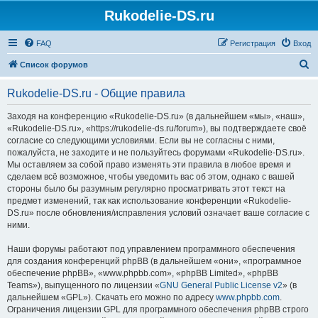
Rukodelie-DS.ru
FAQ
Регистрация
Вход
П
Список форумов
о
Rukodelie-DS.ru - Общие правила
и
с
Заходя на конференцию «Rukodelie-DS.ru» (в дальнейшем «мы», «наш»,
«Rukodelie-DS.ru», «https://rukodelie-ds.ru/forum»), вы подтверждаете своё
к
согласие со следующими условиями. Если вы не согласны с ними,
пожалуйста, не заходите и не пользуйтесь форумами «Rukodelie-DS.ru».
Мы оставляем за собой право изменять эти правила в любое время и
сделаем всё возможное, чтобы уведомить вас об этом, однако с вашей
стороны было бы разумным регулярно просматривать этот текст на
предмет изменений, так как использование конференции «Rukodelie-
DS.ru» после обновления/исправления условий означает ваше согласие с
ними.
Наши форумы работают под управлением программного обеспечения
для создания конференций phpBB (в дальнейшем «они», «программное
обеспечение phpBB», «www.phpbb.com», «phpBB Limited», «phpBB
Teams»), выпущенного по лицензии «
GNU General Public License v2
» (в
дальнейшем «GPL»). Скачать его можно по адресу
www.phpbb.com
.
Ограничения лицензии GPL для программного обеспечения phpBB строго