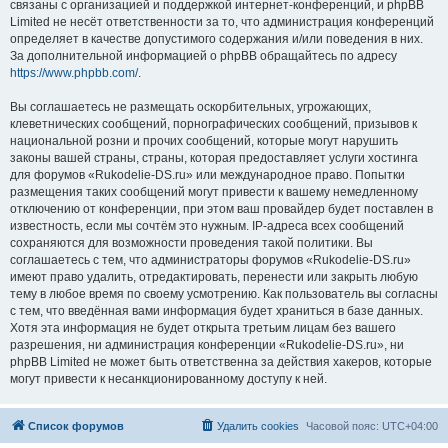
связаны с организацией и поддержкой интернет-конференций, и phpBB
Limited не несёт ответственности за то, что администрация конференций
определяет в качестве допустимого содержания и/или поведения в них.
За дополнительной информацией о phpBB обращайтесь по адресу
https://www.phpbb.com/
.
Вы соглашаетесь не размещать оскорбительных, угрожающих,
клеветнических сообщений, порнографических сообщений, призывов к
национальной розни и прочих сообщений, которые могут нарушить
законы вашей страны, страны, которая предоставляет услуги хостинга
для форумов «Rukodelie-DS.ru» или международное право. Попытки
размещения таких сообщений могут привести к вашему немедленному
отключению от конференции, при этом ваш провайдер будет поставлен в
известность, если мы сочтём это нужным. IP-адреса всех сообщений
сохраняются для возможности проведения такой политики. Вы
соглашаетесь с тем, что администраторы форумов «Rukodelie-DS.ru»
имеют право удалить, отредактировать, перенести или закрыть любую
тему в любое время по своему усмотрению. Как пользователь вы согласны
с тем, что введённая вами информация будет храниться в базе данных.
Хотя эта информация не будет открыта третьим лицам без вашего
разрешения, ни администрация конференции «Rukodelie-DS.ru», ни
phpBB Limited не может быть ответственна за действия хакеров, которые
могут привести к несанкционированному доступу к ней.
Список форумов
Удалить cookies
Часовой пояс:
UTC+04:00