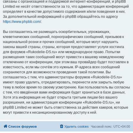
связаны с организацией и поддержкой интернет-конференций, и phpBB
Limited не несёт ответственности за то, что администрация конференций
определяет в качестве допустимого содержания и/или поведения в них.
За дополнительной информацией о phpBB обращайтесь по адресу
https://www.phpbb.com/
.
Вы соглашаетесь не размещать оскорбительных, угрожающих,
клеветнических сообщений, порнографических сообщений, призывов к
национальной розни и прочих сообщений, которые могут нарушить
законы вашей страны, страны, которая предоставляет услуги хостинга
для форумов «Rukodelie-DS.ru» или международное право. Попытки
размещения таких сообщений могут привести к вашему немедленному
отключению от конференции, при этом ваш провайдер будет поставлен в
известность, если мы сочтём это нужным. IP-адреса всех сообщений
сохраняются для возможности проведения такой политики. Вы
соглашаетесь с тем, что администраторы форумов «Rukodelie-DS.ru»
имеют право удалить, отредактировать, перенести или закрыть любую
тему в любое время по своему усмотрению. Как пользователь вы согласны
с тем, что введённая вами информация будет храниться в базе данных.
Хотя эта информация не будет открыта третьим лицам без вашего
разрешения, ни администрация конференции «Rukodelie-DS.ru», ни
phpBB Limited не может быть ответственна за действия хакеров, которые
могут привести к несанкционированному доступу к ней.
Список форумов
Удалить cookies
Часовой пояс:
UTC+04:00