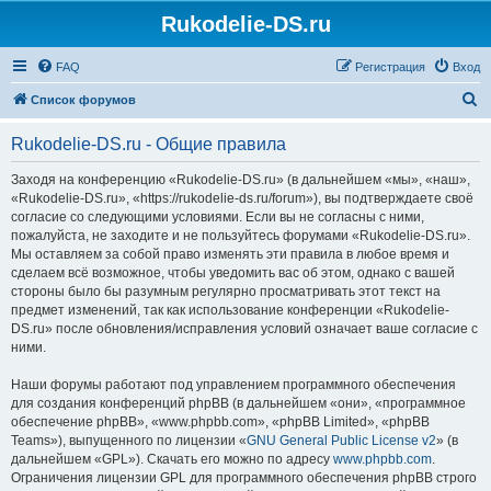
Rukodelie-DS.ru
FAQ
Регистрация
Вход
П
Список форумов
о
Rukodelie-DS.ru - Общие правила
и
с
Заходя на конференцию «Rukodelie-DS.ru» (в дальнейшем «мы», «наш»,
«Rukodelie-DS.ru», «https://rukodelie-ds.ru/forum»), вы подтверждаете своё
к
согласие со следующими условиями. Если вы не согласны с ними,
пожалуйста, не заходите и не пользуйтесь форумами «Rukodelie-DS.ru».
Мы оставляем за собой право изменять эти правила в любое время и
сделаем всё возможное, чтобы уведомить вас об этом, однако с вашей
стороны было бы разумным регулярно просматривать этот текст на
предмет изменений, так как использование конференции «Rukodelie-
DS.ru» после обновления/исправления условий означает ваше согласие с
ними.
Наши форумы работают под управлением программного обеспечения
для создания конференций phpBB (в дальнейшем «они», «программное
обеспечение phpBB», «www.phpbb.com», «phpBB Limited», «phpBB
Teams»), выпущенного по лицензии «
GNU General Public License v2
» (в
дальнейшем «GPL»). Скачать его можно по адресу
www.phpbb.com
.
Ограничения лицензии GPL для программного обеспечения phpBB строго