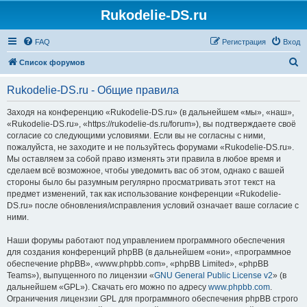
Rukodelie-DS.ru
FAQ
Регистрация
Вход
П
Список форумов
о
Rukodelie-DS.ru - Общие правила
и
с
Заходя на конференцию «Rukodelie-DS.ru» (в дальнейшем «мы», «наш»,
«Rukodelie-DS.ru», «https://rukodelie-ds.ru/forum»), вы подтверждаете своё
к
согласие со следующими условиями. Если вы не согласны с ними,
пожалуйста, не заходите и не пользуйтесь форумами «Rukodelie-DS.ru».
Мы оставляем за собой право изменять эти правила в любое время и
сделаем всё возможное, чтобы уведомить вас об этом, однако с вашей
стороны было бы разумным регулярно просматривать этот текст на
предмет изменений, так как использование конференции «Rukodelie-
DS.ru» после обновления/исправления условий означает ваше согласие с
ними.
Наши форумы работают под управлением программного обеспечения
для создания конференций phpBB (в дальнейшем «они», «программное
обеспечение phpBB», «www.phpbb.com», «phpBB Limited», «phpBB
Teams»), выпущенного по лицензии «
GNU General Public License v2
» (в
дальнейшем «GPL»). Скачать его можно по адресу
www.phpbb.com
.
Ограничения лицензии GPL для программного обеспечения phpBB строго