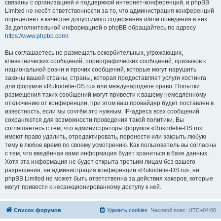
связаны с организацией и поддержкой интернет-конференций, и phpBB
Limited не несёт ответственности за то, что администрация конференций
определяет в качестве допустимого содержания и/или поведения в них.
За дополнительной информацией о phpBB обращайтесь по адресу
https://www.phpbb.com/
.
Вы соглашаетесь не размещать оскорбительных, угрожающих,
клеветнических сообщений, порнографических сообщений, призывов к
национальной розни и прочих сообщений, которые могут нарушить
законы вашей страны, страны, которая предоставляет услуги хостинга
для форумов «Rukodelie-DS.ru» или международное право. Попытки
размещения таких сообщений могут привести к вашему немедленному
отключению от конференции, при этом ваш провайдер будет поставлен в
известность, если мы сочтём это нужным. IP-адреса всех сообщений
сохраняются для возможности проведения такой политики. Вы
соглашаетесь с тем, что администраторы форумов «Rukodelie-DS.ru»
имеют право удалить, отредактировать, перенести или закрыть любую
тему в любое время по своему усмотрению. Как пользователь вы согласны
с тем, что введённая вами информация будет храниться в базе данных.
Хотя эта информация не будет открыта третьим лицам без вашего
разрешения, ни администрация конференции «Rukodelie-DS.ru», ни
phpBB Limited не может быть ответственна за действия хакеров, которые
могут привести к несанкционированному доступу к ней.
Список форумов
Удалить cookies
Часовой пояс:
UTC+04:00