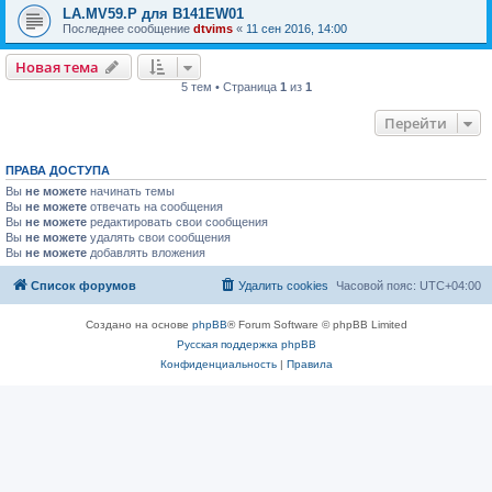
LA.MV59.P для B141EW01
Последнее сообщение
dtvims
«
11 сен 2016, 14:00
Новая тема
5 тем • Страница
1
из
1
Перейти
ПРАВА ДОСТУПА
Вы
не можете
начинать темы
Вы
не можете
отвечать на сообщения
Вы
не можете
редактировать свои сообщения
Вы
не можете
удалять свои сообщения
Вы
не можете
добавлять вложения
Список форумов
Удалить cookies
Часовой пояс:
UTC+04:00
Создано на основе
phpBB
® Forum Software © phpBB Limited
Русская поддержка phpBB
Конфиденциальность
|
Правила