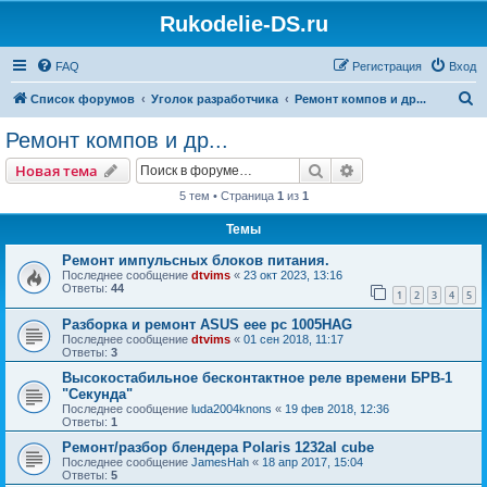
Rukodelie-DS.ru
FAQ
Регистрация
Вход
П
Список форумов
Уголок разработчика
Ремонт компов и др...
о
Ремонт компов и др...
и
Поиск
Расширенный пои
Новая тема
с
5 тем • Страница
1
из
1
к
Темы
Ремонт импульсных блоков питания.
Последнее сообщение
dtvims
«
23 окт 2023, 13:16
Ответы:
44
1
2
3
4
5
Разборка и ремонт ASUS eee pc 1005HAG
Последнее сообщение
dtvims
«
01 сен 2018, 11:17
Ответы:
3
Высокостабильное бесконтактное реле времени БРВ-1
"Секунда"
Последнее сообщение
luda2004knons
«
19 фев 2018, 12:36
Ответы:
1
Ремонт/разбор блендера Polaris 1232al cube
Последнее сообщение
JamesHah
«
18 апр 2017, 15:04
Ответы:
5