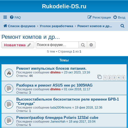
Rukodelie-DS.ru
FAQ
Регистрация
Вход
П
Список форумов
Уголок разработчика
Ремонт компов и др...
о
Ремонт компов и др...
и
Поиск
Расширенный пои
Новая тема
с
5 тем • Страница
1
из
1
к
Темы
Ремонт импульсных блоков питания.
Последнее сообщение
dtvims
«
23 окт 2023, 13:16
Ответы:
44
1
2
3
4
5
Разборка и ремонт ASUS eee pc 1005HAG
Последнее сообщение
dtvims
«
01 сен 2018, 11:17
Ответы:
3
Высокостабильное бесконтактное реле времени БРВ-1
"Секунда"
Последнее сообщение
luda2004knons
«
19 фев 2018, 12:36
Ответы:
1
Ремонт/разбор блендера Polaris 1232al cube
Последнее сообщение
JamesHah
«
18 апр 2017, 15:04
Ответы:
5