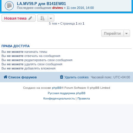
LA.MV59.P для B141EW01
Последнее сообщение
dtvims
«
11 сен 2016, 14:00
Новая тема
5 тем • Страница
1
из
1
Перейти
ПРАВА ДОСТУПА
Вы
не можете
начинать темы
Вы
не можете
отвечать на сообщения
Вы
не можете
редактировать свои сообщения
Вы
не можете
удалять свои сообщения
Вы
не можете
добавлять вложения
Список форумов
Удалить cookies
Часовой пояс:
UTC+04:00
Создано на основе
phpBB
® Forum Software © phpBB Limited
Русская поддержка phpBB
Конфиденциальность
|
Правила