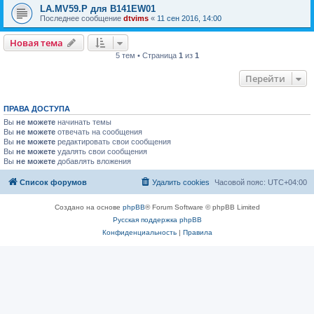
LA.MV59.P для B141EW01
Последнее сообщение
dtvims
«
11 сен 2016, 14:00
Новая тема
5 тем • Страница
1
из
1
Перейти
ПРАВА ДОСТУПА
Вы
не можете
начинать темы
Вы
не можете
отвечать на сообщения
Вы
не можете
редактировать свои сообщения
Вы
не можете
удалять свои сообщения
Вы
не можете
добавлять вложения
Список форумов
Удалить cookies
Часовой пояс:
UTC+04:00
Создано на основе
phpBB
® Forum Software © phpBB Limited
Русская поддержка phpBB
Конфиденциальность
|
Правила