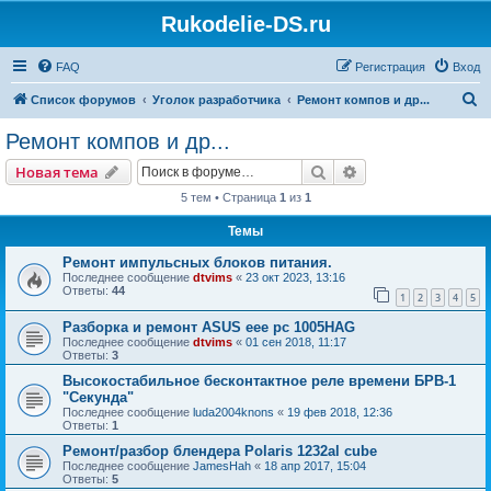
Rukodelie-DS.ru
FAQ
Регистрация
Вход
П
Список форумов
Уголок разработчика
Ремонт компов и др...
о
Ремонт компов и др...
и
Поиск
Расширенный пои
Новая тема
с
5 тем • Страница
1
из
1
к
Темы
Ремонт импульсных блоков питания.
Последнее сообщение
dtvims
«
23 окт 2023, 13:16
Ответы:
44
1
2
3
4
5
Разборка и ремонт ASUS eee pc 1005HAG
Последнее сообщение
dtvims
«
01 сен 2018, 11:17
Ответы:
3
Высокостабильное бесконтактное реле времени БРВ-1
"Секунда"
Последнее сообщение
luda2004knons
«
19 фев 2018, 12:36
Ответы:
1
Ремонт/разбор блендера Polaris 1232al cube
Последнее сообщение
JamesHah
«
18 апр 2017, 15:04
Ответы:
5