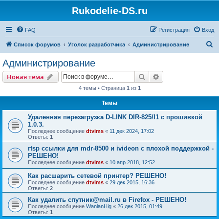
Rukodelie-DS.ru
FAQ
Регистрация
Вход
П
Список форумов
Уголок разработчика
Администрирование
о
Администрирование
и
Поиск
Расширенный пои
Новая тема
с
4 темы • Страница
1
из
1
к
Темы
Удаленная перезагрузка D-LINK DIR-825/I1 с прошивкой
1.0.3.
Последнее сообщение
dtvims
«
11 дек 2024, 17:02
Ответы:
1
rtsp ссылки для mdr-8500 и ivideon с плохой поддержкой -
РЕШЕНО!
Последнее сообщение
dtvims
«
10 апр 2018, 12:52
Как расшарить сетевой принтер? РЕШЕНО!
Последнее сообщение
dtvims
«
29 дек 2015, 16:36
Ответы:
2
Как удалить спутник@mail.ru в Firefox - РЕШЕНО!
Последнее сообщение
WanianHig
«
26 дек 2015, 01:49
Ответы:
1