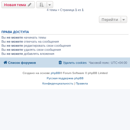
Новая тема
4 темы • Страница
1
из
1
Перейти
ПРАВА ДОСТУПА
Вы
не можете
начинать темы
Вы
не можете
отвечать на сообщения
Вы
не можете
редактировать свои сообщения
Вы
не можете
удалять свои сообщения
Вы
не можете
добавлять вложения
Список форумов
Удалить cookies
Часовой пояс:
UTC+04:00
Создано на основе
phpBB
® Forum Software © phpBB Limited
Русская поддержка phpBB
Конфиденциальность
|
Правила