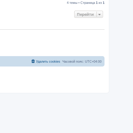
4 темы • Страница
1
из
1
Перейти
Удалить cookies
Часовой пояс:
UTC+04:00