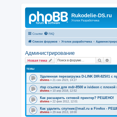
Rukodelie-DS.ru
Уголок Разработчика
Ссылки
FAQ
Список форумов
Уголок разработчика
Администрир
Администрирование
Поиск
Рас
Новая тема
ТЕМЫ
Удаленная перезагрузка D-LINK DIR-825/I1 с п
dtvims
»
21 сен 2023, 14:27
rtsp ссылки для mdr-8500 и ivideon с плохо
dtvims
»
10 апр 2018, 12:52
Как расшарить сетевой принтер? РЕШЕНО!
dtvims
»
22 фев 2012, 12:01
Как удалить спутник@mail.ru в Firefox - РЕ
dtvims
»
29 янв 2013, 18:00