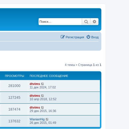
Поиск
Расширенный по
Регистрация
Вход
4 темы • Страница
1
из
1
ПРОСМОТРЫ
ПОСЛЕДНЕЕ СООБЩЕНИЕ
dtvims
281000
11 дек 2024, 17:02
dtvims
127245
10 апр 2018, 12:52
dtvims
187474
29 дек 2015, 16:36
WanianHig
137632
26 дек 2015, 01:49