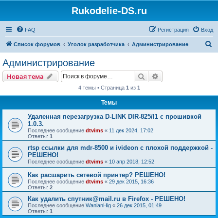
Rukodelie-DS.ru
FAQ
Регистрация
Вход
П
Список форумов
Уголок разработчика
Администрирование
о
Администрирование
и
Поиск
Расширенный пои
Новая тема
с
4 темы • Страница
1
из
1
к
Темы
Удаленная перезагрузка D-LINK DIR-825/I1 с прошивкой
1.0.3.
Последнее сообщение
dtvims
«
11 дек 2024, 17:02
Ответы:
1
rtsp ссылки для mdr-8500 и ivideon с плохой поддержкой -
РЕШЕНО!
Последнее сообщение
dtvims
«
10 апр 2018, 12:52
Как расшарить сетевой принтер? РЕШЕНО!
Последнее сообщение
dtvims
«
29 дек 2015, 16:36
Ответы:
2
Как удалить спутник@mail.ru в Firefox - РЕШЕНО!
Последнее сообщение
WanianHig
«
26 дек 2015, 01:49
Ответы:
1