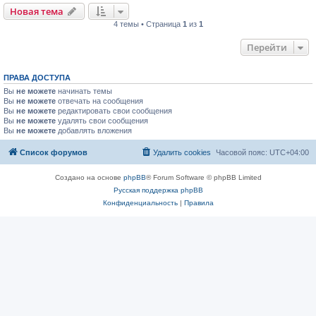
Новая тема
4 темы • Страница
1
из
1
Перейти
ПРАВА ДОСТУПА
Вы
не можете
начинать темы
Вы
не можете
отвечать на сообщения
Вы
не можете
редактировать свои сообщения
Вы
не можете
удалять свои сообщения
Вы
не можете
добавлять вложения
Список форумов
Удалить cookies
Часовой пояс:
UTC+04:00
Создано на основе
phpBB
® Forum Software © phpBB Limited
Русская поддержка phpBB
Конфиденциальность
|
Правила