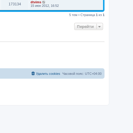
dtvims
173134
15 июн 2012, 16:52
5 тем • Страница
1
из
1
Перейти
Удалить cookies
Часовой пояс:
UTC+04:00