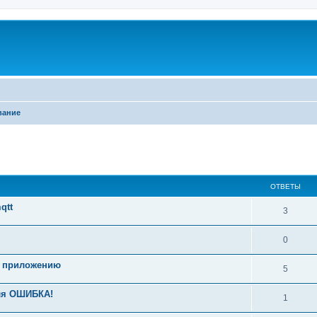
вание
ширенный поиск
ОТВЕТЫ
qtt
3
0
a приложению
5
еля ОШИБКА!
1