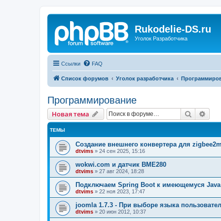
Rukodelie-DS.ru
Уголок Разработчика
Ссылки
FAQ
Список форумов
Уголок разработчика
Программиро
Программирование
Поиск
Рас
Новая тема
ТЕМЫ
Создание внешнего конвертера для zigbee2m
dtvims
»
24 сен 2025, 15:16
wokwi.com и датчик BME280
dtvims
»
27 авг 2024, 18:28
Подключаем Spring Boot к имеющемуся Jav
dtvims
»
22 ноя 2023, 17:47
joomla 1.7.3 - При выборе языка пользоват
dtvims
»
20 июн 2012, 10:37