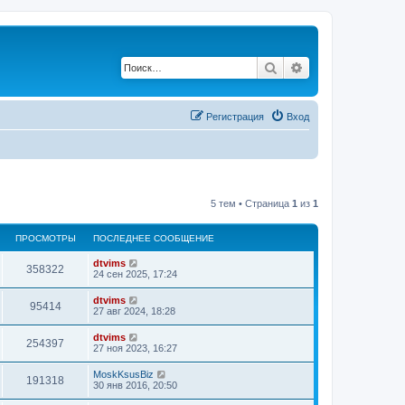
Поиск
Расширенный по
Регистрация
Вход
5 тем • Страница
1
из
1
ПРОСМОТРЫ
ПОСЛЕДНЕЕ СООБЩЕНИЕ
dtvims
358322
24 сен 2025, 17:24
dtvims
95414
27 авг 2024, 18:28
dtvims
254397
27 ноя 2023, 16:27
MoskKsusBiz
191318
30 янв 2016, 20:50