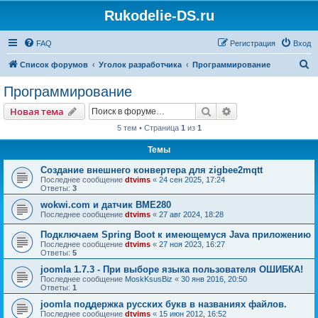
Rukodelie-DS.ru
FAQ
Регистрация
Вход
П
Список форумов
Уголок разработчика
Программирование
о
Программирование
и
Поиск
Расширенный пои
Новая тема
с
5 тем • Страница
1
из
1
к
Темы
Создание внешнего конвертера для zigbee2mqtt
Последнее сообщение
dtvims
«
24 сен 2025, 17:24
Ответы:
3
wokwi.com и датчик BME280
Последнее сообщение
dtvims
«
27 авг 2024, 18:28
Подключаем Spring Boot к имеющемуся Java приложению
Последнее сообщение
dtvims
«
27 ноя 2023, 16:27
Ответы:
5
joomla 1.7.3 - При выборе языка пользователя ОШИБКА!
Последнее сообщение
MoskKsusBiz
«
30 янв 2016, 20:50
Ответы:
1
joomla поддержка русских букв в названиях файлов.
Последнее сообщение
dtvims
«
15 июн 2012, 16:52