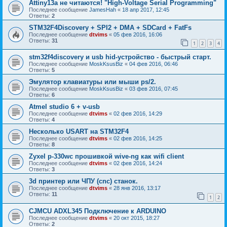
Attiny13a не читаются! "High-Voltage Serial Programming"
Последнее сообщение
JamesHah
«
18 апр 2017, 12:45
Ответы:
2
STM32F4Discovery + SPI2 + DMA + SDCard + FatFs
Последнее сообщение
dtvims
«
05 фев 2016, 16:06
Ответы:
31
1
2
3
4
stm32f4discovery и usb hid-устройство - быстрый старт.
Последнее сообщение
MoskKsusBiz
«
04 фев 2016, 06:46
Ответы:
5
Эмулятор клавиатуры или мыши ps/2.
Последнее сообщение
MoskKsusBiz
«
03 фев 2016, 07:45
Ответы:
6
Atmel studio 6 + v-usb
Последнее сообщение
dtvims
«
02 фев 2016, 14:29
Ответы:
4
Несколько USART на STM32F4
Последнее сообщение
dtvims
«
02 фев 2016, 14:25
Ответы:
8
Zyxel p-330wс прошивкой wive-ng как wifi client
Последнее сообщение
dtvims
«
02 фев 2016, 14:24
Ответы:
3
3d принтер или ЧПУ (cnc) станок.
Последнее сообщение
dtvims
«
28 янв 2016, 13:17
Ответы:
11
1
2
CJMCU ADXL345 Подключение к ARDUINO
Последнее сообщение
dtvims
«
20 окт 2015, 18:27
Ответы:
2