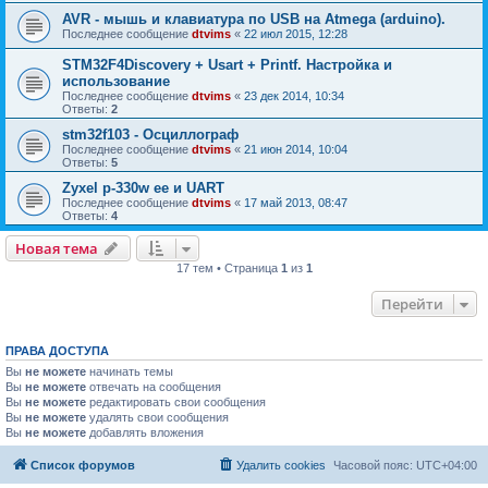
AVR - мышь и клавиатура по USB на Atmega (arduino).
Последнее сообщение
dtvims
«
22 июл 2015, 12:28
STM32F4Discovery + Usart + Printf. Настройка и
использование
Последнее сообщение
dtvims
«
23 дек 2014, 10:34
Ответы:
2
stm32f103 - Осциллограф
Последнее сообщение
dtvims
«
21 июн 2014, 10:04
Ответы:
5
Zyxel p-330w ee и UART
Последнее сообщение
dtvims
«
17 май 2013, 08:47
Ответы:
4
Новая тема
17 тем • Страница
1
из
1
Перейти
ПРАВА ДОСТУПА
Вы
не можете
начинать темы
Вы
не можете
отвечать на сообщения
Вы
не можете
редактировать свои сообщения
Вы
не можете
удалять свои сообщения
Вы
не можете
добавлять вложения
Список форумов
Удалить cookies
Часовой пояс:
UTC+04:00