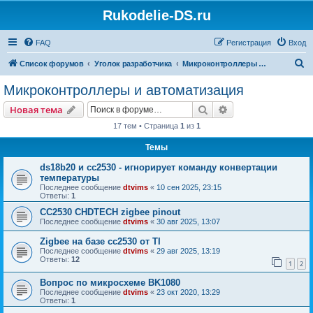
Rukodelie-DS.ru
FAQ
Регистрация
Вход
П
Список форумов
Уголок разработчика
Микроконтроллеры и автоматизация
о
Микроконтроллеры и автоматизация
и
Поиск
Расширенный пои
Новая тема
с
17 тем • Страница
1
из
1
к
Темы
ds18b20 и сс2530 - игнорирует команду конвертации
температуры
Последнее сообщение
dtvims
«
10 сен 2025, 23:15
Ответы:
1
CC2530 CHDTECH zigbee pinout
Последнее сообщение
dtvims
«
30 авг 2025, 13:07
Zigbee на базе cc2530 от TI
Последнее сообщение
dtvims
«
29 авг 2025, 13:19
Ответы:
12
1
2
Вопрос по микросхеме BK1080
Последнее сообщение
dtvims
«
23 окт 2020, 13:29
Ответы:
1