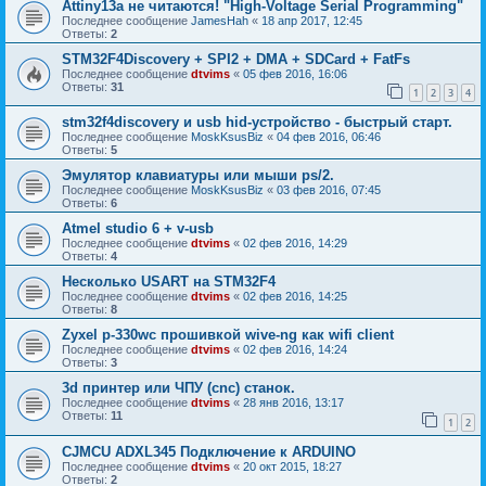
Attiny13a не читаются! "High-Voltage Serial Programming"
Последнее сообщение
JamesHah
«
18 апр 2017, 12:45
Ответы:
2
STM32F4Discovery + SPI2 + DMA + SDCard + FatFs
Последнее сообщение
dtvims
«
05 фев 2016, 16:06
Ответы:
31
1
2
3
4
stm32f4discovery и usb hid-устройство - быстрый старт.
Последнее сообщение
MoskKsusBiz
«
04 фев 2016, 06:46
Ответы:
5
Эмулятор клавиатуры или мыши ps/2.
Последнее сообщение
MoskKsusBiz
«
03 фев 2016, 07:45
Ответы:
6
Atmel studio 6 + v-usb
Последнее сообщение
dtvims
«
02 фев 2016, 14:29
Ответы:
4
Несколько USART на STM32F4
Последнее сообщение
dtvims
«
02 фев 2016, 14:25
Ответы:
8
Zyxel p-330wс прошивкой wive-ng как wifi client
Последнее сообщение
dtvims
«
02 фев 2016, 14:24
Ответы:
3
3d принтер или ЧПУ (cnc) станок.
Последнее сообщение
dtvims
«
28 янв 2016, 13:17
Ответы:
11
1
2
CJMCU ADXL345 Подключение к ARDUINO
Последнее сообщение
dtvims
«
20 окт 2015, 18:27
Ответы:
2