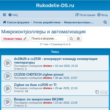
Rukodelie-DS.ru
FAQ
Регистрация
Вход
П
Список форумов
Уголок разработчика
Микроконтроллеры и автоматизация
о
Микроконтроллеры и автоматизация
и
Поиск
Расширенный пои
Новая тема
с
17 тем • Страница
1
из
1
к
Темы
ds18b20 и сс2530 - игнорирует команду конвертации
температуры
Последнее сообщение
dtvims
«
10 сен 2025, 23:15
Ответы:
1
CC2530 CHDTECH zigbee pinout
Последнее сообщение
dtvims
«
30 авг 2025, 13:07
Zigbee на базе cc2530 от TI
Последнее сообщение
dtvims
«
29 авг 2025, 13:19
Ответы:
12
1
2
Вопрос по микросхеме BK1080
Последнее сообщение
dtvims
«
23 окт 2020, 13:29
Ответы:
1