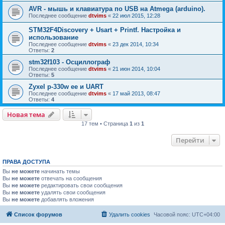
AVR - мышь и клавиатура по USB на Atmega (arduino).
Последнее сообщение
dtvims
«
22 июл 2015, 12:28
STM32F4Discovery + Usart + Printf. Настройка и
использование
Последнее сообщение
dtvims
«
23 дек 2014, 10:34
Ответы:
2
stm32f103 - Осциллограф
Последнее сообщение
dtvims
«
21 июн 2014, 10:04
Ответы:
5
Zyxel p-330w ee и UART
Последнее сообщение
dtvims
«
17 май 2013, 08:47
Ответы:
4
Новая тема
17 тем • Страница
1
из
1
Перейти
ПРАВА ДОСТУПА
Вы
не можете
начинать темы
Вы
не можете
отвечать на сообщения
Вы
не можете
редактировать свои сообщения
Вы
не можете
удалять свои сообщения
Вы
не можете
добавлять вложения
Список форумов
Удалить cookies
Часовой пояс:
UTC+04:00