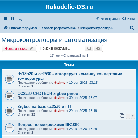
Rukodelie-DS.ru
FAQ
Регистрация
Вход
П
Список форумов
Уголок разработчика
Микроконтроллеры и автоматизация
о
Микроконтроллеры и автоматизация
и
Поиск
Расширенный пои
Новая тема
с
17 тем • Страница
1
из
1
к
Темы
ds18b20 и сс2530 - игнорирует команду конвертации
температуры
Последнее сообщение
dtvims
«
10 сен 2025, 23:15
Ответы:
1
CC2530 CHDTECH zigbee pinout
Последнее сообщение
dtvims
«
30 авг 2025, 13:07
Zigbee на базе cc2530 от TI
Последнее сообщение
dtvims
«
29 авг 2025, 13:19
Ответы:
12
1
2
Вопрос по микросхеме BK1080
Последнее сообщение
dtvims
«
23 окт 2020, 13:29
Ответы:
1