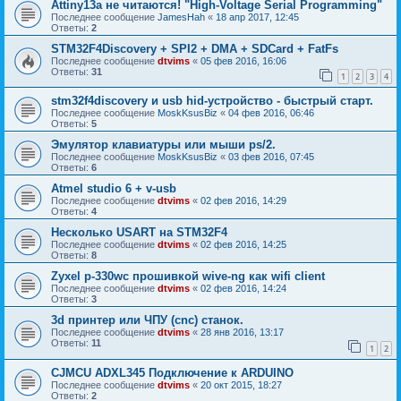
Attiny13a не читаются! "High-Voltage Serial Programming"
Последнее сообщение
JamesHah
«
18 апр 2017, 12:45
Ответы:
2
STM32F4Discovery + SPI2 + DMA + SDCard + FatFs
Последнее сообщение
dtvims
«
05 фев 2016, 16:06
Ответы:
31
1
2
3
4
stm32f4discovery и usb hid-устройство - быстрый старт.
Последнее сообщение
MoskKsusBiz
«
04 фев 2016, 06:46
Ответы:
5
Эмулятор клавиатуры или мыши ps/2.
Последнее сообщение
MoskKsusBiz
«
03 фев 2016, 07:45
Ответы:
6
Atmel studio 6 + v-usb
Последнее сообщение
dtvims
«
02 фев 2016, 14:29
Ответы:
4
Несколько USART на STM32F4
Последнее сообщение
dtvims
«
02 фев 2016, 14:25
Ответы:
8
Zyxel p-330wс прошивкой wive-ng как wifi client
Последнее сообщение
dtvims
«
02 фев 2016, 14:24
Ответы:
3
3d принтер или ЧПУ (cnc) станок.
Последнее сообщение
dtvims
«
28 янв 2016, 13:17
Ответы:
11
1
2
CJMCU ADXL345 Подключение к ARDUINO
Последнее сообщение
dtvims
«
20 окт 2015, 18:27
Ответы:
2