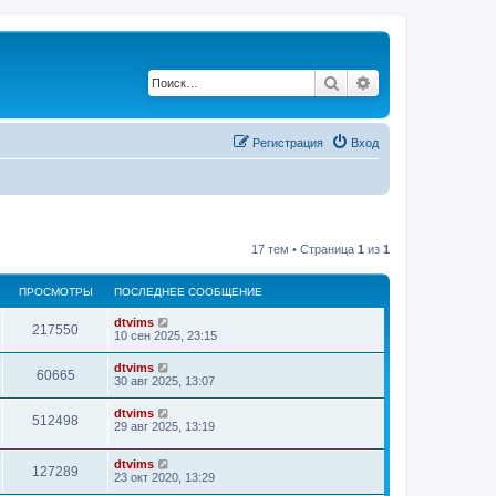
Поиск
Расширенный по
Регистрация
Вход
17 тем • Страница
1
из
1
ПРОСМОТРЫ
ПОСЛЕДНЕЕ СООБЩЕНИЕ
dtvims
217550
10 сен 2025, 23:15
dtvims
60665
30 авг 2025, 13:07
dtvims
512498
29 авг 2025, 13:19
dtvims
127289
23 окт 2020, 13:29