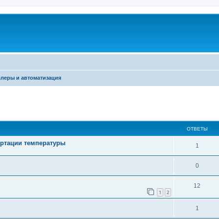
леры и автоматизация
ширенный поиск
ОТВЕТЫ
вертации температуры
1
0
12
1
2
1