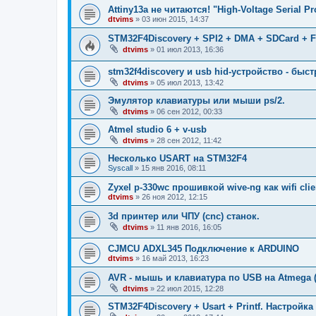
Attiny13a не читаются! "High-Voltage Serial 
dtvims
»
03 июн 2015, 14:37
STM32F4Discovery + SPI2 + DMA + SDCard + F
dtvims
»
01 июл 2013, 16:36
stm32f4discovery и usb hid-устройство - быст
dtvims
»
05 июл 2013, 13:42
Эмулятор клавиатуры или мыши ps/2.
dtvims
»
06 сен 2012, 00:33
Atmel studio 6 + v-usb
dtvims
»
28 сен 2012, 11:42
Несколько USART на STM32F4
Syscall
»
15 янв 2016, 08:11
Zyxel p-330wс прошивкой wive-ng как wifi clie
dtvims
»
26 ноя 2012, 12:15
3d принтер или ЧПУ (cnc) станок.
dtvims
»
11 янв 2016, 16:05
CJMCU ADXL345 Подключение к ARDUINO
dtvims
»
16 май 2013, 16:23
AVR - мышь и клавиатура по USB на Atmega (
dtvims
»
22 июл 2015, 12:28
STM32F4Discovery + Usart + Printf. Настройк