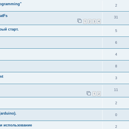
Programming"
2
atFs
31
1
2
3
4
рый старт.
5
6
4
8
nt
3
11
1
2
2
arduino).
0
а и использование
2