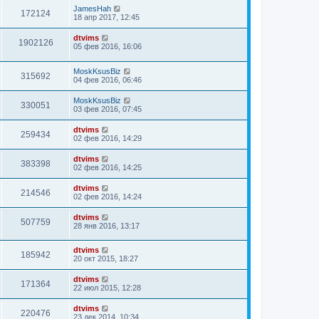
JamesHah
172124
18 апр 2017, 12:45
dtvims
1902126
05 фев 2016, 16:06
MoskKsusBiz
315692
04 фев 2016, 06:46
MoskKsusBiz
330051
03 фев 2016, 07:45
dtvims
259434
02 фев 2016, 14:29
dtvims
383398
02 фев 2016, 14:25
dtvims
214546
02 фев 2016, 14:24
dtvims
507759
28 янв 2016, 13:17
dtvims
185942
20 окт 2015, 18:27
dtvims
171364
22 июл 2015, 12:28
dtvims
220476
23 дек 2014, 10:34