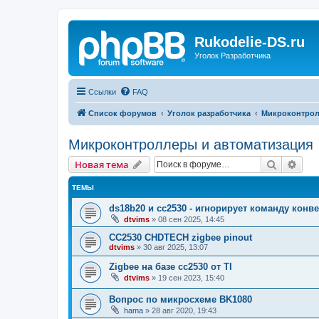
Rukodelie-DS.ru
Уголок Разработчика
Ссылки
FAQ
Список форумов
Уголок разработчика
Микроконтрол
Микроконтроллеры и автоматизация
Поиск
Рас
Новая тема
ТЕМЫ
ds18b20 и сс2530 - игнорирует команду кон
dtvims
»
08 сен 2025, 14:45
CC2530 CHDTECH zigbee pinout
dtvims
»
30 авг 2025, 13:07
Zigbee на базе cc2530 от TI
dtvims
»
19 сен 2023, 15:40
Вопрос по микросхеме BK1080
hama
»
28 авг 2020, 19:43