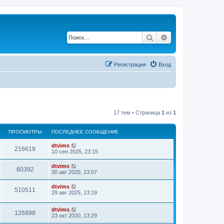
Поиск
Расширенный по
Регистрация
Вход
17 тем • Страница
1
из
1
ПРОСМОТРЫ
ПОСЛЕДНЕЕ СООБЩЕНИЕ
dtvims
216619
10 сен 2025, 23:15
dtvims
60392
30 авг 2025, 13:07
dtvims
510511
29 авг 2025, 13:19
dtvims
126898
23 окт 2020, 13:29