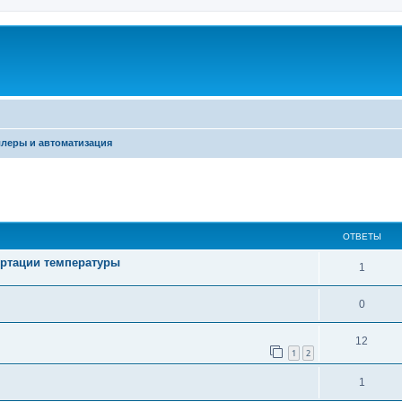
леры и автоматизация
ширенный поиск
ОТВЕТЫ
вертации температуры
1
0
12
1
2
1