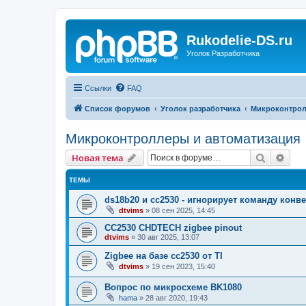
Rukodelie-DS.ru
Уголок Разработчика
Ссылки
FAQ
Список форумов
Уголок разработчика
Микроконтрол
Микроконтроллеры и автоматизация
Поиск
Рас
Новая тема
ТЕМЫ
ds18b20 и сс2530 - игнорирует команду кон
dtvims
»
08 сен 2025, 14:45
CC2530 CHDTECH zigbee pinout
dtvims
»
30 авг 2025, 13:07
Zigbee на базе cc2530 от TI
dtvims
»
19 сен 2023, 15:40
Вопрос по микросхеме BK1080
hama
»
28 авг 2020, 19:43