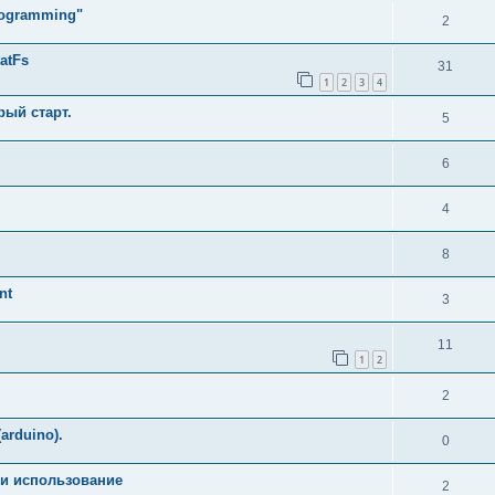
Programming"
2
atFs
31
1
2
3
4
рый старт.
5
6
4
8
nt
3
11
1
2
2
arduino).
0
а и использование
2