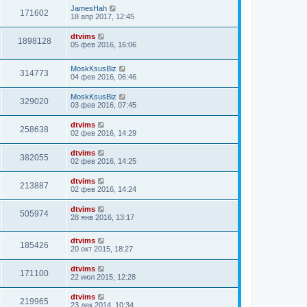
JamesHah
171602
18 апр 2017, 12:45
dtvims
1898128
05 фев 2016, 16:06
MoskKsusBiz
314773
04 фев 2016, 06:46
MoskKsusBiz
329020
03 фев 2016, 07:45
dtvims
258638
02 фев 2016, 14:29
dtvims
382055
02 фев 2016, 14:25
dtvims
213887
02 фев 2016, 14:24
dtvims
505974
28 янв 2016, 13:17
dtvims
185426
20 окт 2015, 18:27
dtvims
171100
22 июл 2015, 12:28
dtvims
219965
23 дек 2014, 10:34