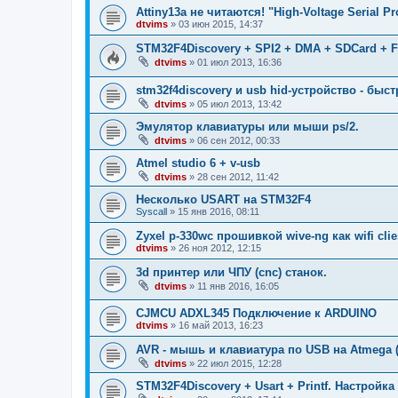
Attiny13a не читаются! "High-Voltage Serial 
dtvims
»
03 июн 2015, 14:37
STM32F4Discovery + SPI2 + DMA + SDCard + F
dtvims
»
01 июл 2013, 16:36
stm32f4discovery и usb hid-устройство - быст
dtvims
»
05 июл 2013, 13:42
Эмулятор клавиатуры или мыши ps/2.
dtvims
»
06 сен 2012, 00:33
Atmel studio 6 + v-usb
dtvims
»
28 сен 2012, 11:42
Несколько USART на STM32F4
Syscall
»
15 янв 2016, 08:11
Zyxel p-330wс прошивкой wive-ng как wifi clie
dtvims
»
26 ноя 2012, 12:15
3d принтер или ЧПУ (cnc) станок.
dtvims
»
11 янв 2016, 16:05
CJMCU ADXL345 Подключение к ARDUINO
dtvims
»
16 май 2013, 16:23
AVR - мышь и клавиатура по USB на Atmega (
dtvims
»
22 июл 2015, 12:28
STM32F4Discovery + Usart + Printf. Настройк