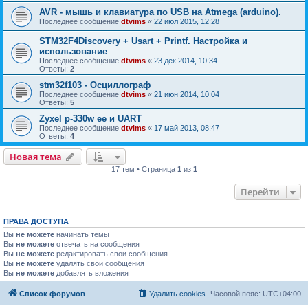
AVR - мышь и клавиатура по USB на Atmega (arduino).
Последнее сообщение
dtvims
«
22 июл 2015, 12:28
STM32F4Discovery + Usart + Printf. Настройка и
использование
Последнее сообщение
dtvims
«
23 дек 2014, 10:34
Ответы:
2
stm32f103 - Осциллограф
Последнее сообщение
dtvims
«
21 июн 2014, 10:04
Ответы:
5
Zyxel p-330w ee и UART
Последнее сообщение
dtvims
«
17 май 2013, 08:47
Ответы:
4
Новая тема
17 тем • Страница
1
из
1
Перейти
ПРАВА ДОСТУПА
Вы
не можете
начинать темы
Вы
не можете
отвечать на сообщения
Вы
не можете
редактировать свои сообщения
Вы
не можете
удалять свои сообщения
Вы
не можете
добавлять вложения
Список форумов
Удалить cookies
Часовой пояс:
UTC+04:00