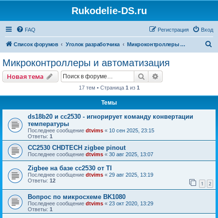
Rukodelie-DS.ru
FAQ
Регистрация
Вход
П
Список форумов
Уголок разработчика
Микроконтроллеры и автоматизация
о
Микроконтроллеры и автоматизация
и
Поиск
Расширенный пои
Новая тема
с
17 тем • Страница
1
из
1
к
Темы
ds18b20 и сс2530 - игнорирует команду конвертации
температуры
Последнее сообщение
dtvims
«
10 сен 2025, 23:15
Ответы:
1
CC2530 CHDTECH zigbee pinout
Последнее сообщение
dtvims
«
30 авг 2025, 13:07
Zigbee на базе cc2530 от TI
Последнее сообщение
dtvims
«
29 авг 2025, 13:19
Ответы:
12
1
2
Вопрос по микросхеме BK1080
Последнее сообщение
dtvims
«
23 окт 2020, 13:29
Ответы:
1