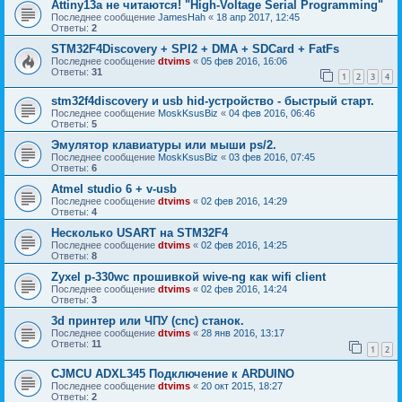
Attiny13a не читаются! "High-Voltage Serial Programming"
Последнее сообщение
JamesHah
«
18 апр 2017, 12:45
Ответы:
2
STM32F4Discovery + SPI2 + DMA + SDCard + FatFs
Последнее сообщение
dtvims
«
05 фев 2016, 16:06
Ответы:
31
1
2
3
4
stm32f4discovery и usb hid-устройство - быстрый старт.
Последнее сообщение
MoskKsusBiz
«
04 фев 2016, 06:46
Ответы:
5
Эмулятор клавиатуры или мыши ps/2.
Последнее сообщение
MoskKsusBiz
«
03 фев 2016, 07:45
Ответы:
6
Atmel studio 6 + v-usb
Последнее сообщение
dtvims
«
02 фев 2016, 14:29
Ответы:
4
Несколько USART на STM32F4
Последнее сообщение
dtvims
«
02 фев 2016, 14:25
Ответы:
8
Zyxel p-330wс прошивкой wive-ng как wifi client
Последнее сообщение
dtvims
«
02 фев 2016, 14:24
Ответы:
3
3d принтер или ЧПУ (cnc) станок.
Последнее сообщение
dtvims
«
28 янв 2016, 13:17
Ответы:
11
1
2
CJMCU ADXL345 Подключение к ARDUINO
Последнее сообщение
dtvims
«
20 окт 2015, 18:27
Ответы:
2