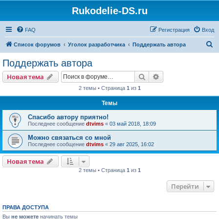
Rukodelie-DS.ru
FAQ
Регистрация
Вход
П
Список форумов
Уголок разработчика
Поддержать автора
о
Поддержать автора
и
Поиск
Расширенный пои
Новая тема
с
2 темы • Страница
1
из
1
к
Темы
Спасибо автору приятно!
Последнее сообщение
dtvims
«
03 май 2018, 18:09
Можно связаться со мной
Последнее сообщение
dtvims
«
29 авг 2025, 16:02
Новая тема
2 темы • Страница
1
из
1
Перейти
ПРАВА ДОСТУПА
Вы
не можете
начинать темы