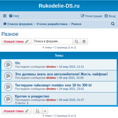
Rukodelie-DS.ru
FAQ
Регистрация
Вход
П
Список форумов
Уголок разработчика
Разное
о
Разное
и
Поиск
Расширенный пои
Новая тема
с
4 темы • Страница
1
из
1
к
Темы
Vlc
Последнее сообщение
dtvims
«
10 мар 2023, 12:21
Это должны знать все автолюбители! Жесть лайфхак!
Последнее сообщение
dtvims
«
06 апр 2021, 15:06
Тестируем гайковерт metabo ssw 18 ltx 300 bl
Последнее сообщение
dtvims
«
24 мар 2021, 23:01
Кротик и рождество
Последнее сообщение
dtvims
«
08 май 2020, 01:07
Ответы:
1
Новая тема
4 темы • Страница
1
из
1