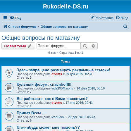
Rukodelie-DS.ru
FAQ
Регистрация
Вход
П
Список форумов
Общие вопросы по магазину
о
Общие вопросы по магазину
и
Поиск
Расширенный пои
Новая тема
с
6 тем • Страница
1
из
1
к
Темы
Здесь запрещено размещать рекламные ссылки!
Последнее сообщение
dtvims
«
29 дек 2015, 16:31
Ответы:
3
Кульный форум, спасибо!!!!!
Последнее сообщение
luda2004knons
«
14 фев 2018, 06:16
Ответы:
7
Вы работаете, как с Вами связаться?
Последнее сообщение
dtvims
«
17 янв 2016, 20:41
Ответы:
1
Привет Всем...
Последнее сообщение
ivanScex
«
21 дек 2015, 05:43
Ответы:
6
Кто-нибудь может мне помочь??