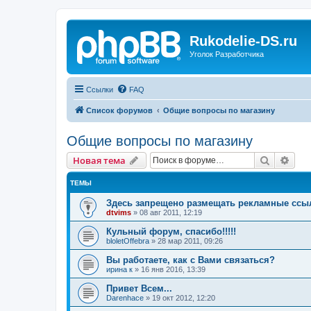
Rukodelie-DS.ru
Уголок Разработчика
Ссылки
FAQ
Список форумов
Общие вопросы по магазину
Общие вопросы по магазину
Поиск
Рас
Новая тема
ТЕМЫ
Здесь запрещено размещать рекламные ссы
dtvims
»
08 авг 2011, 12:19
Кульный форум, спасибо!!!!!
bloletOffebra
»
28 мар 2011, 09:26
Вы работаете, как с Вами связаться?
ирина к
»
16 янв 2016, 13:39
Привет Всем...
Darenhace
»
19 окт 2012, 12:20