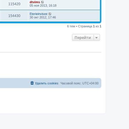
dtvims
115420
05 ноя 2013, 16:18
Eterieinvisee
154430
30 окт 2012, 17:46
6 тем • Страница
1
из
1
Перейти
Удалить cookies
Часовой пояс:
UTC+04:00