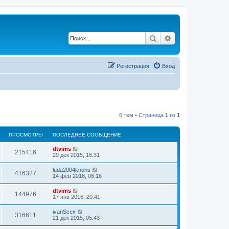
Поиск
Расширенный по
Регистрация
Вход
6 тем • Страница
1
из
1
ПРОСМОТРЫ
ПОСЛЕДНЕЕ СООБЩЕНИЕ
dtvims
215416
29 дек 2015, 16:31
luda2004knons
416327
14 фев 2018, 06:16
dtvims
144976
17 янв 2016, 20:41
ivanScex
316611
21 дек 2015, 05:43