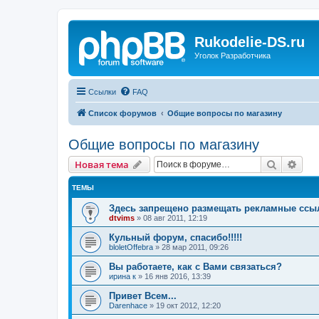
Rukodelie-DS.ru
Уголок Разработчика
Ссылки
FAQ
Список форумов
Общие вопросы по магазину
Общие вопросы по магазину
Поиск
Рас
Новая тема
ТЕМЫ
Здесь запрещено размещать рекламные ссы
dtvims
»
08 авг 2011, 12:19
Кульный форум, спасибо!!!!!
bloletOffebra
»
28 мар 2011, 09:26
Вы работаете, как с Вами связаться?
ирина к
»
16 янв 2016, 13:39
Привет Всем...
Darenhace
»
19 окт 2012, 12:20