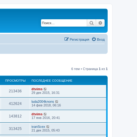
Поиск
Расширенный по
Регистрация
Вход
6 тем • Страница
1
из
1
ПРОСМОТРЫ
ПОСЛЕДНЕЕ СООБЩЕНИЕ
dtvims
213436
29 дек 2015, 16:31
luda2004knons
412624
14 фев 2018, 06:16
dtvims
143812
17 янв 2016, 20:41
ivanScex
313425
21 дек 2015, 05:43