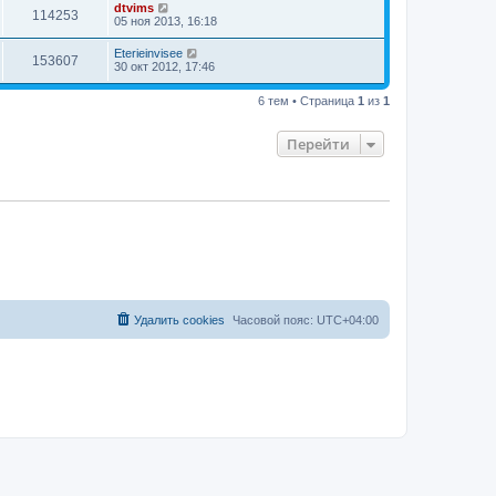
dtvims
114253
05 ноя 2013, 16:18
Eterieinvisee
153607
30 окт 2012, 17:46
6 тем • Страница
1
из
1
Перейти
Удалить cookies
Часовой пояс:
UTC+04:00